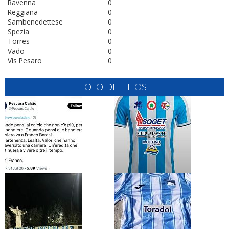
Ravenna
0
Reggiana
0
Sambenedettese
0
Spezia
0
Torres
0
Vado
0
Vis Pesaro
0
FOTO DEI TIFOSI