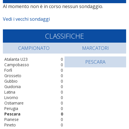
Al momento non è in corso nessun sondaggio.
Vedi i vecchi sondaggi
CLASSIFICHE
CAMPIONATO
MARCATORI
Atalanta U23
0
PESCARA
Campobasso
0
Forlì
0
Grosseto
0
Gubbio
0
Guidonia
0
Latina
0
Livorno
0
Ostiamare
0
Perugia
0
Pescara
0
Pianese
0
Pineto
0