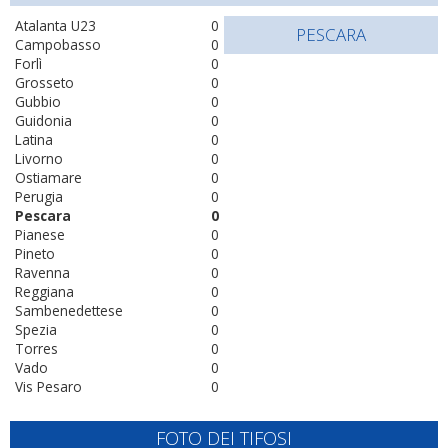
Atalanta U23
0
PESCARA
Campobasso
0
Forlì
0
Grosseto
0
Gubbio
0
Guidonia
0
Latina
0
Livorno
0
Ostiamare
0
Perugia
0
Pescara
0
Pianese
0
Pineto
0
Ravenna
0
Reggiana
0
Sambenedettese
0
Spezia
0
Torres
0
Vado
0
Vis Pesaro
0
FOTO DEI TIFOSI