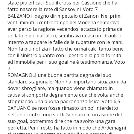
state più efficaci. Suo il cross per Cascione che ha
fatto nascere la rete di Sansovini. Voto 7
BALZANO il degno dirimpettaio di Zanon. Nei primi
venti minuti il centrocampo del Modena sembrava
aver perso la ragione vedendosi attaccato prima da
un lato e poi dall’altro, sembrava quasi un idraulico
intento a tappare le falle delle tubature con le mani.
Non fa più notizia il fatto che ormai calci tanto bene
con il sinistro quanto con il destro e la palla fornita
ad Immobile per il suo goal ne è testimonianza. Voto
7
ROMAGNOLI una buona partita degna del suo
standard stagionale. Non ha importanti situazioni da
dover sbrogliare, ma quando viene chiamato in
causa si comporta degnamente qualche volta anche
sfoggiando una buona padronanza fisica. Voto 6,5
CAPUANO se non fosse rimasto un po’ interdetto
nell’uno contro uno su Di Gennaro in occasione del
suo goal, potremmo dire che ha svolto una gara
perfetta. Per il resto ha fatto in modo che Ardemagni