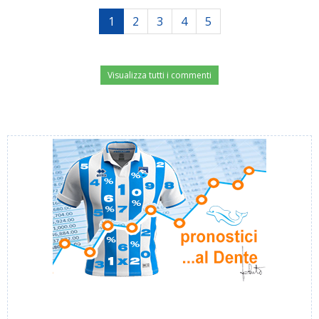
1
2
3
4
5
Visualizza tutti i commenti