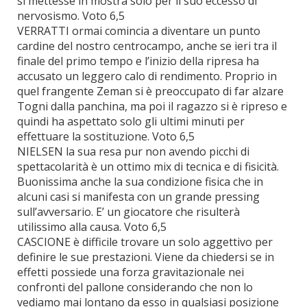
si mettesse in mostra solo per il suo eccesso di
nervosismo. Voto 6,5
VERRATTI ormai comincia a diventare un punto
cardine del nostro centrocampo, anche se ieri tra il
finale del primo tempo e l’inizio della ripresa ha
accusato un leggero calo di rendimento. Proprio in
quel frangente Zeman si è preoccupato di far alzare
Togni dalla panchina, ma poi il ragazzo si è ripreso e
quindi ha aspettato solo gli ultimi minuti per
effettuare la sostituzione. Voto 6,5
NIELSEN la sua resa pur non avendo picchi di
spettacolarità è un ottimo mix di tecnica e di fisicità.
Buonissima anche la sua condizione fisica che in
alcuni casi si manifesta con un grande pressing
sull’avversario. E’ un giocatore che risulterà
utilissimo alla causa. Voto 6,5
CASCIONE è difficile trovare un solo aggettivo per
definire le sue prestazioni. Viene da chiedersi se in
effetti possiede una forza gravitazionale nei
confronti del pallone considerando che non lo
vediamo mai lontano da esso in qualsiasi posizione