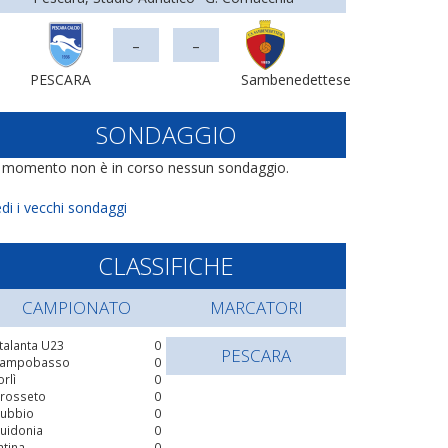
-
-
PESCARA
Sambenedettese
SONDAGGIO
l momento non è in corso nessun sondaggio.
di i vecchi sondaggi
CLASSIFICHE
CAMPIONATO
MARCATORI
talanta U23
0
PESCARA
ampobasso
0
orlì
0
rosseto
0
ubbio
0
uidonia
0
atina
0