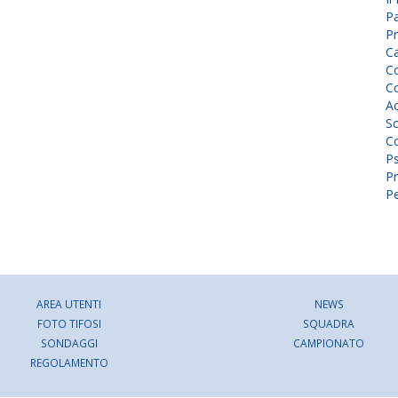
P
Pr
C
Co
Co
A
Sc
Co
P
Pr
Pe
AREA UTENTI
NEWS
FOTO TIFOSI
SQUADRA
SONDAGGI
CAMPIONATO
REGOLAMENTO