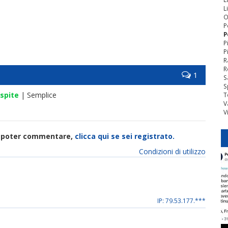
L
O
P
P
P
P
R
R
1
S
S
spite
| Semplice
T
V
V
di poter commentare,
clicca qui se sei registrato.
Condizioni di utilizzo
IP: 79.53.177.***