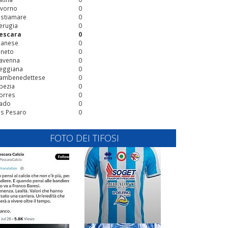
ivorno
0
stiamare
0
erugia
0
escara
0
ianese
0
ineto
0
avenna
0
eggiana
0
ambenedettese
0
pezia
0
orres
0
ado
0
is Pesaro
0
FOTO DEI TIFOSI