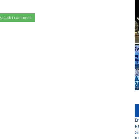
za tutti i commenti
En
Ra
Gi
Il