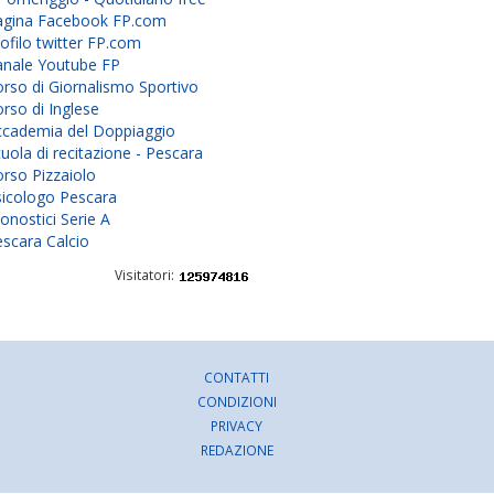
agina Facebook FP.com
ofilo twitter FP.com
anale Youtube FP
rso di Giornalismo Sportivo
rso di Inglese
ccademia del Doppiaggio
uola di recitazione - Pescara
rso Pizzaiolo
sicologo Pescara
onostici Serie A
scara Calcio
Visitatori:
CONTATTI
CONDIZIONI
PRIVACY
REDAZIONE