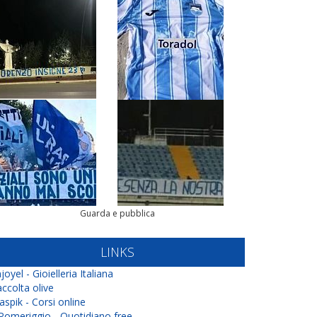
Guarda e pubblica
LINKS
joyel - Gioielleria Italiana
ccolta olive
aspik - Corsi online
 Pomeriggio - Quotidiano free