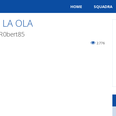
HOME
SQUADRA
 LA OLA
a R0bert85
2.776