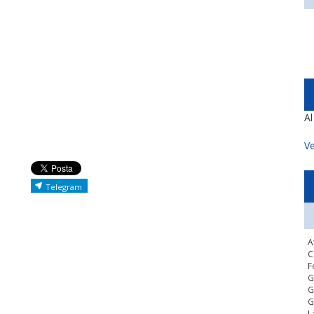
A
Ve
Telegram
A
C
F
G
G
G
L