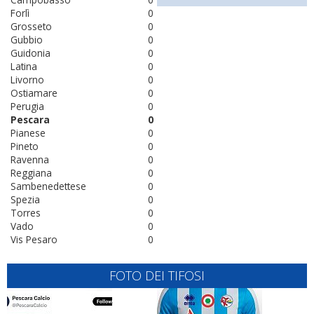
Forlì
0
Grosseto
0
Gubbio
0
Guidonia
0
Latina
0
Livorno
0
Ostiamare
0
Perugia
0
Pescara
0
Pianese
0
Pineto
0
Ravenna
0
Reggiana
0
Sambenedettese
0
Spezia
0
Torres
0
Vado
0
Vis Pesaro
0
FOTO DEI TIFOSI