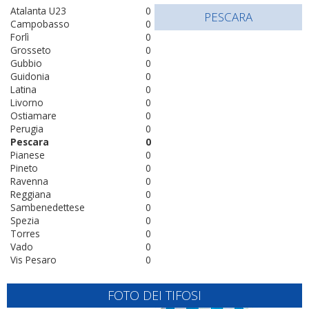
Atalanta U23
0
PESCARA
Campobasso
0
Forlì
0
Grosseto
0
Gubbio
0
Guidonia
0
Latina
0
Livorno
0
Ostiamare
0
Perugia
0
Pescara
0
Pianese
0
Pineto
0
Ravenna
0
Reggiana
0
Sambenedettese
0
Spezia
0
Torres
0
Vado
0
Vis Pesaro
0
FOTO DEI TIFOSI