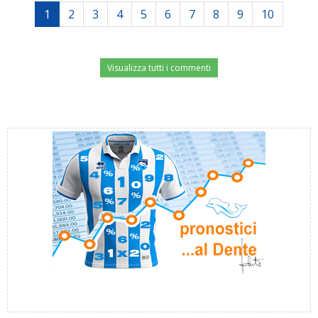
1
2
3
4
5
6
7
8
9
10
Visualizza tutti i commenti