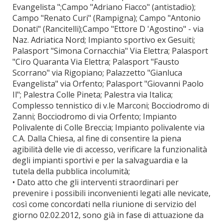
Evangelista ";Campo "Adriano Fiacco" (antistadio);
Campo "Renato Curi" (Rampigna); Campo "Antonio
Donati" (Rancitelli);Campo "Ettore D 'Agostino" - via
Naz. Adriatica Nord; Impianto sportivo ex Gesuiti;
Palasport "Simona Cornacchia" Via Elettra; Palasport
"Ciro Quaranta Via Elettra; Palasport "Fausto
Scorrano" via Rigopiano; Palazzetto "Gianluca
Evangelista" via Orfento; Palasport "Giovanni Paolo
Il"; Palestra Colle Pineta; Palestra via Italica;
Complesso tennistico di v.le Marconi; Bocciodromo di
Zanni; Bocciodromo di via Orfento; Impianto
Polivalente di Colle Breccia; Impianto polivalente via
C.A. Dalla Chiesa, al fine di consentire la piena
agibilità delle vie di accesso, verificare la funzionalità
degli impianti sportivi e per la salvaguardia e la
tutela della pubblica incolumità;
• Dato atto che gli interventi straordinari per
prevenire i possibili inconvenienti legati alle nevicate,
così come concordati nella riunione di servizio del
giorno 02.02.2012, sono già in fase di attuazione da