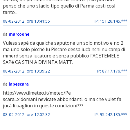
penso che uno stadio tipo quello di Parma costi così
tanto...
08-02-2012 ore 13:41:55
IP: 151.26.145.***
da
marcoone
Vuless sapè da qualche saputone un solo motivo e no 2
ma uno solo picchè lu Piscare dessa iucà nchi nu camp di
mmerd senza iucature e senza pubblico FACETEMELE
SAPé CA STIN A DIVINTA MATT.
08-02-2012 ore 13:39:22
IP: 87.17.176.***
da
lapescara
http://www.ilmeteo.it/meteo/Pe
scara...x domani nevicate abbondanti. o ma che vulet fa
jucà li uagliun in queste condizioni???
08-02-2012 ore 12:02:32
IP: 95.242.185.***