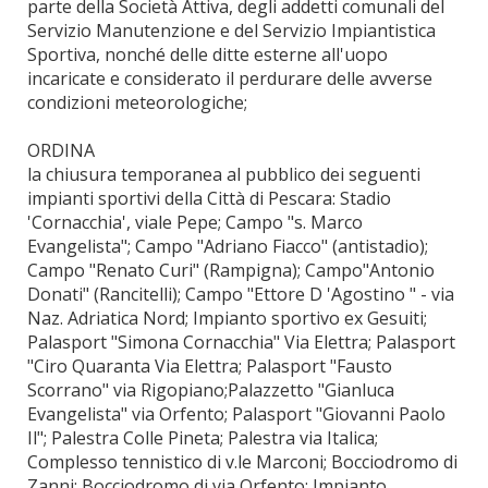
parte della Società Attiva, degli addetti comunali del
Servizio Manutenzione e del Servizio Impiantistica
Sportiva, nonché delle ditte esterne all'uopo
incaricate e considerato il perdurare delle avverse
condizioni meteorologiche;
ORDINA
la chiusura temporanea al pubblico dei seguenti
impianti sportivi della Città di Pescara: Stadio
'Cornacchia', viale Pepe; Campo "s. Marco
Evangelista"; Campo "Adriano Fiacco" (antistadio);
Campo "Renato Curi" (Rampigna); Campo"Antonio
Donati" (Rancitelli); Campo "Ettore D 'Agostino " - via
Naz. Adriatica Nord; Impianto sportivo ex Gesuiti;
Palasport "Simona Cornacchia" Via Elettra; Palasport
"Ciro Quaranta Via Elettra; Palasport "Fausto
Scorrano" via Rigopiano;Palazzetto "Gianluca
Evangelista" via Orfento; Palasport "Giovanni Paolo
Il"; Palestra Colle Pineta; Palestra via Italica;
Complesso tennistico di v.le Marconi; Bocciodromo di
Zanni; Bocciodromo di via Orfento; Impianto