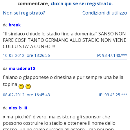
commentare,
clicca qui se sei registrato.
Non sei registrato?
Condizioni di utilizzo
da
break
"Il sindaco chiude lo stadio fino a domenica" SANSO NON
FARE COSI' TANTO GERMANO ALLO STADIO NON VIENE
CULLU STA' A CUNEO !!!!
10-02-2012 ore 13:26:56
IP: 93.47.140.***
da
maradona10
flaiano o giapponese o cinesina e pur sempre una bella
topina
08-02-2012 ore 16:45:43
IP: 93.43.25.***
da
alex_b_III
x ma_picchè?: è vero, ma esistono gli sponsor che
possono costruire lo stadio e ottenere il nome dello
stesso, un pò come succede all'estero. , ma poi non