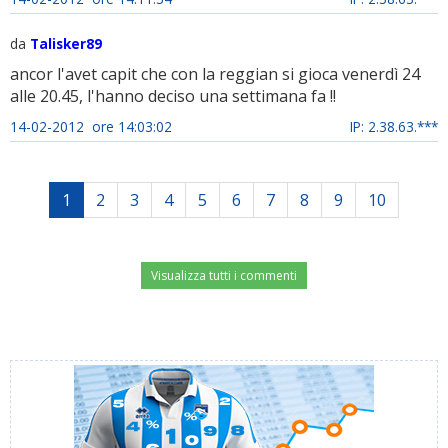
da
Talisker89
ancor l'avet capit che con la reggian si gioca venerdì 24
alle 20.45, l'hanno deciso una settimana fa !!
14-02-2012 ore 14:03:02
IP: 2.38.63.***
1
2
3
4
5
6
7
8
9
10
Visualizza tutti i commenti