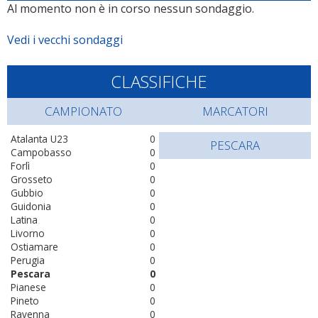
Al momento non è in corso nessun sondaggio.
Vedi i vecchi sondaggi
CLASSIFICHE
CAMPIONATO
MARCATORI
Atalanta U23
0
PESCARA
Campobasso
0
Forlì
0
Grosseto
0
Gubbio
0
Guidonia
0
Latina
0
Livorno
0
Ostiamare
0
Perugia
0
Pescara
0
Pianese
0
Pineto
0
Ravenna
0