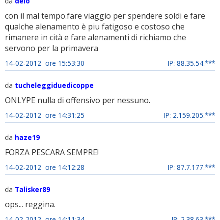
da
deio
con il mal tempo.fare viaggio per spendere soldi e fare
qualche alenamento è piu fatigoso e costoso che
rimanere in cità e fare alenamenti di richiamo che
servono per la primavera
14-02-2012 ore 15:53:30
IP: 88.35.54.***
da
tucheleggiduedicoppe
ONLYPE nulla di offensivo per nessuno.
14-02-2012 ore 14:31:25
IP: 2.159.205.***
da
haze19
FORZA PESCARA SEMPRE!
14-02-2012 ore 14:12:28
IP: 87.7.177.***
da
Talisker89
ops... reggina.
14-02-2012 ore 14:11:34
IP: 2.38.63.***