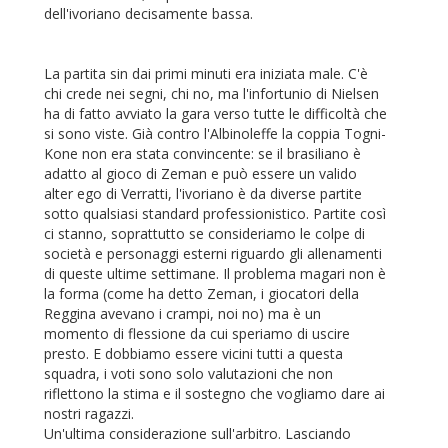
dell'ivoriano decisamente bassa.
La partita sin dai primi minuti era iniziata male. C'è
chi crede nei segni, chi no, ma l'infortunio di Nielsen
ha di fatto avviato la gara verso tutte le difficoltà che
si sono viste. Già contro l'Albinoleffe la coppia Togni-
Kone non era stata convincente: se il brasiliano è
adatto al gioco di Zeman e può essere un valido
alter ego di Verratti, l'ivoriano è da diverse partite
sotto qualsiasi standard professionistico. Partite così
ci stanno, soprattutto se consideriamo le colpe di
società e personaggi esterni riguardo gli allenamenti
di queste ultime settimane. Il problema magari non è
la forma (come ha detto Zeman, i giocatori della
Reggina avevano i crampi, noi no) ma è un
momento di flessione da cui speriamo di uscire
presto. E dobbiamo essere vicini tutti a questa
squadra, i voti sono solo valutazioni che non
riflettono la stima e il sostegno che vogliamo dare ai
nostri ragazzi.
Un'ultima considerazione sull'arbitro. Lasciando