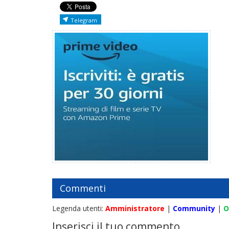
Telegram
Commenti
Legenda utenti:
Amministratore
|
Community
|
O
Inserisci il tuo commento