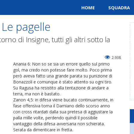
HOME
SQUADRA
 Le pagelle
rno di Insigne, tutti gli altri sotto la
2.938
Anania 6: Non so se sia un errore quello sul primo
gol, ma credo non potesse fare molto. Poco prima
però aveva fatto una grande parata su punizione di
Bonazzoli e comunque è stato attento su ogni tiro.
Su Ragusa ha resistito alla tentazione di andare a
terra, ma non è bastato.
Zanon 4,5: in difesa viene bucato continuamente, in
fase offensiva torna il Damiano dello scorso anno
con cross ritardati dalla sua pretesa di aggiustare la
palla mille volte, perdendo quindi il possibile
vantaggio della difesa avversaria non schierata.
Serata da dimenticare in fretta.