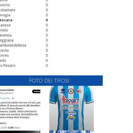
ivorno
0
stiamare
0
erugia
0
escara
0
ianese
0
ineto
0
avenna
0
eggiana
0
ambenedettese
0
pezia
0
orres
0
ado
0
is Pesaro
0
FOTO DEI TIFOSI