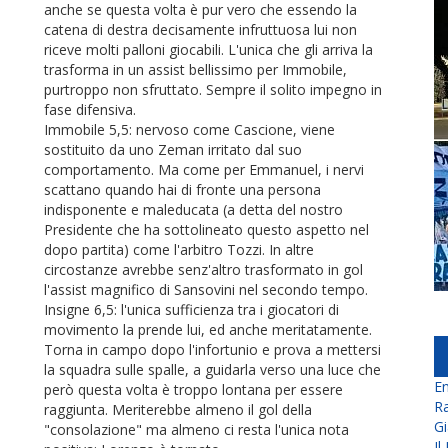
anche se questa volta è pur vero che essendo la
catena di destra decisamente infruttuosa lui non
riceve molti palloni giocabili. L'unica che gli arriva la
trasforma in un assist bellissimo per Immobile,
purtroppo non sfruttato. Sempre il solito impegno in
fase difensiva.
Immobile 5,5: nervoso come Cascione, viene
sostituito da uno Zeman irritato dal suo
comportamento. Ma come per Emmanuel, i nervi
scattano quando hai di fronte una persona
indisponente e maleducata (a detta del nostro
Presidente che ha sottolineato questo aspetto nel
dopo partita) come l'arbitro Tozzi. In altre
circostanze avrebbe senz'altro trasformato in gol
l'assist magnifico di Sansovini nel secondo tempo.
Insigne 6,5: l'unica sufficienza tra i giocatori di
movimento la prende lui, ed anche meritatamente.
Torna in campo dopo l'infortunio e prova a mettersi
la squadra sulle spalle, a guidarla verso una luce che
En
però questa volta è troppo lontana per essere
Ra
raggiunta. Meriterebbe almeno il gol della
Gi
"consolazione" ma almeno ci resta l'unica nota
Il