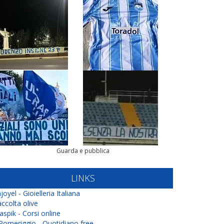
Guarda e pubblica
LINKS
joyel - Gioielleria Italiana
ccolta olive
aspik - Corsi online
 Pomeriggio - Quotidiano free