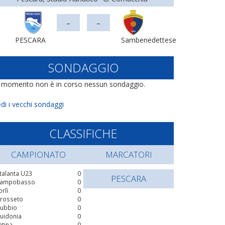
-
-
PESCARA
Sambenedettese
SONDAGGIO
l momento non è in corso nessun sondaggio.
di i vecchi sondaggi
CLASSIFICHE
CAMPIONATO
MARCATORI
talanta U23
0
PESCARA
ampobasso
0
orlì
0
rosseto
0
ubbio
0
uidonia
0
atina
0