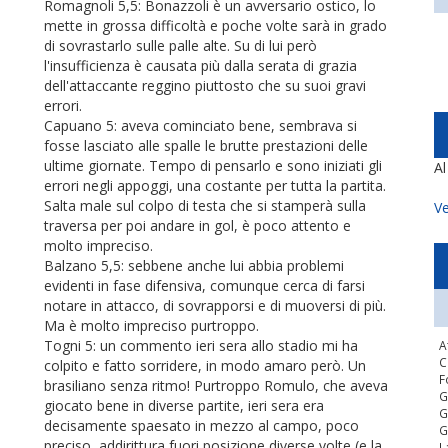
Romagnoli 5,5: Bonazzoli è un avversario ostico, lo
mette in grossa difficoltà e poche volte sarà in grado
di sovrastarlo sulle palle alte. Su di lui però
l'insufficienza è causata più dalla serata di grazia
dell'attaccante reggino piuttosto che su suoi gravi
errori.
Capuano 5: aveva cominciato bene, sembrava si
fosse lasciato alle spalle le brutte prestazioni delle
ultime giornate. Tempo di pensarlo e sono iniziati gli
A
errori negli appoggi, una costante per tutta la partita.
Salta male sul colpo di testa che si stamperà sulla
Ve
traversa per poi andare in gol, è poco attento e
molto impreciso.
Balzano 5,5: sebbene anche lui abbia problemi
evidenti in fase difensiva, comunque cerca di farsi
notare in attacco, di sovrapporsi e di muoversi di più.
Ma è molto impreciso purtroppo.
Togni 5: un commento ieri sera allo stadio mi ha
A
C
colpito e fatto sorridere, in modo amaro però. Un
F
brasiliano senza ritmo! Purtroppo Romulo, che aveva
G
giocato bene in diverse partite, ieri sera era
G
decisamente spaesato in mezzo al campo, poco
G
preciso, addirittura fuori posizione diverse volte (e la
L