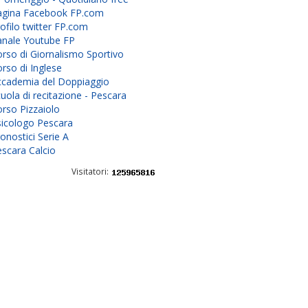
agina Facebook FP.com
ofilo twitter FP.com
anale Youtube FP
rso di Giornalismo Sportivo
rso di Inglese
ccademia del Doppiaggio
uola di recitazione - Pescara
rso Pizzaiolo
sicologo Pescara
onostici Serie A
scara Calcio
Visitatori: