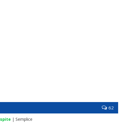
62
spite
| Semplice