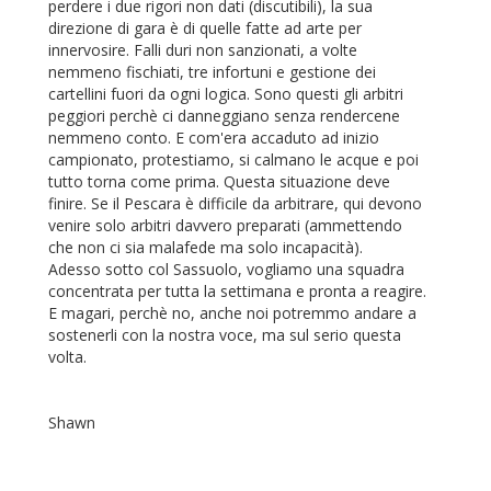
perdere i due rigori non dati (discutibili), la sua
direzione di gara è di quelle fatte ad arte per
innervosire. Falli duri non sanzionati, a volte
nemmeno fischiati, tre infortuni e gestione dei
cartellini fuori da ogni logica. Sono questi gli arbitri
peggiori perchè ci danneggiano senza rendercene
nemmeno conto. E com'era accaduto ad inizio
campionato, protestiamo, si calmano le acque e poi
tutto torna come prima. Questa situazione deve
finire. Se il Pescara è difficile da arbitrare, qui devono
venire solo arbitri davvero preparati (ammettendo
che non ci sia malafede ma solo incapacità).
Adesso sotto col Sassuolo, vogliamo una squadra
concentrata per tutta la settimana e pronta a reagire.
E magari, perchè no, anche noi potremmo andare a
sostenerli con la nostra voce, ma sul serio questa
volta.
Shawn