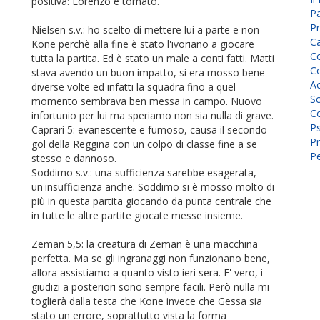
positiva: Lorenzo è tornato.
P
Pr
Nielsen s.v.: ho scelto di mettere lui a parte e non
C
Kone perchè alla fine è stato l'ivoriano a giocare
Co
tutta la partita. Ed è stato un male a conti fatti. Matti
Co
stava avendo un buon impatto, si era mosso bene
A
diverse volte ed infatti la squadra fino a quel
Sc
momento sembrava ben messa in campo. Nuovo
Co
infortunio per lui ma speriamo non sia nulla di grave.
P
Caprari 5: evanescente e fumoso, causa il secondo
Pr
gol della Reggina con un colpo di classe fine a se
Pe
stesso e dannoso.
Soddimo s.v.: una sufficienza sarebbe esagerata,
un'insufficienza anche. Soddimo si è mosso molto di
più in questa partita giocando da punta centrale che
in tutte le altre partite giocate messe insieme.
Zeman 5,5: la creatura di Zeman è una macchina
perfetta. Ma se gli ingranaggi non funzionano bene,
allora assistiamo a quanto visto ieri sera. E' vero, i
giudizi a posteriori sono sempre facili. Però nulla mi
toglierà dalla testa che Kone invece che Gessa sia
stato un errore, soprattutto vista la forma