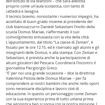
dell’istituto di via Manzoni – che sarà allestita
proprio come un’aula scolastica, con tanto di
cattedra e lavagna.
Il tecnico boemo, nonostante i numerosi impegni, ha
accettato di buon grado insieme al presidente del
club biancoazzurro Daniele Sebastiani l’invito della
scuola Domus Mariae, riaffermando il suo
coinvolgimento entusiasta con la vita della città.
L’appuntamento, dal titolo “La classe di Zeman”, è
fissato per le ore 12.15, ed è riservato agli alunni e gli
insegnanti delle Domus, e alla stampa. Con Zeman e
Sebastiani, è prevista anche la partecipazione di
alcuni giocatori del Pescara. Coordinerà l’incontro il
giornalista Piergiorgio Greco.
“E’ per noi una grande occasione – dice la direttrice
Valentina Pistola delle Domus Mariae – per fa
comprendere ai nostri bambini che anche nello sport
sono necessarie disciplina e lavoro cioè di
educazione. In questo un personaggio come Zeman
con la sua esperienza prima di tutto umana prima
che agonistica ben si sposa con la nostra missione. I