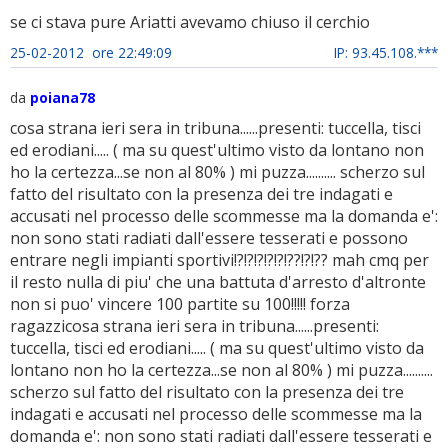
se ci stava pure Ariatti avevamo chiuso il cerchio
25-02-2012 ore 22:49:09
IP: 93.45.108.***
da
poiana78
cosa strana ieri sera in tribuna......presenti: tuccella, tisci
ed erodiani..... ( ma su quest'ultimo visto da lontano non
ho la certezza...se non al 80% ) mi puzza.......... scherzo sul
fatto del risultato con la presenza dei tre indagati e
accusati nel processo delle scommesse ma la domanda e':
non sono stati radiati dall'essere tesserati e possono
entrare negli impianti sportivi!?!?!?!?!?!??!?!?? mah cmq per
il resto nulla di piu' che una battuta d'arresto d'altronte
non si puo' vincere 100 partite su 100!!!!! forza
ragazzicosa strana ieri sera in tribuna......presenti:
tuccella, tisci ed erodiani..... ( ma su quest'ultimo visto da
lontano non ho la certezza...se non al 80% ) mi puzza..........
scherzo sul fatto del risultato con la presenza dei tre
indagati e accusati nel processo delle scommesse ma la
domanda e': non sono stati radiati dall'essere tesserati e