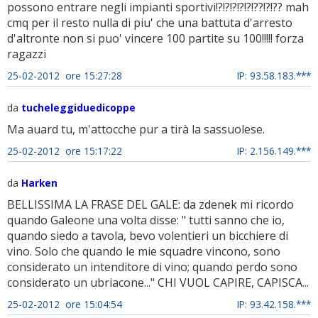
possono entrare negli impianti sportivi!?!?!?!?!?!??!?!?? mah
cmq per il resto nulla di piu' che una battuta d'arresto
d'altronte non si puo' vincere 100 partite su 100!!!!! forza
ragazzi
25-02-2012 ore 15:27:28
IP: 93.58.183.***
da
tucheleggiduedicoppe
Ma auard tu, m'attocche pur a tirà la sassuolese.
25-02-2012 ore 15:17:22
IP: 2.156.149.***
da
Harken
BELLISSIMA LA FRASE DEL GALE: da zdenek mi ricordo
quando Galeone una volta disse: " tutti sanno che io,
quando siedo a tavola, bevo volentieri un bicchiere di
vino. Solo che quando le mie squadre vincono, sono
considerato un intenditore di vino; quando perdo sono
considerato un ubriacone..." CHI VUOL CAPIRE, CAPISCA...
25-02-2012 ore 15:04:54
IP: 93.42.158.***