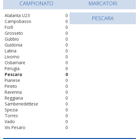
CAMPIONATO
MARCATORI
Atalanta U23
0
PESCARA
Campobasso
0
Forlì
0
Grosseto
0
Gubbio
0
Guidonia
0
Latina
0
Livorno
0
Ostiamare
0
Perugia
0
Pescara
0
Pianese
0
Pineto
0
Ravenna
0
Reggiana
0
Sambenedettese
0
Spezia
0
Torres
0
Vado
0
Vis Pesaro
0