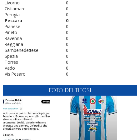
Livorno
0
Ostiamare
0
Perugia
0
Pescara
0
Pianese
0
Pineto
0
Ravenna
0
Reggiana
0
Sambenedettese
0
Spezia
0
Torres
0
Vado
0
Vis Pesaro
0
FOTO DEI TIFOSI