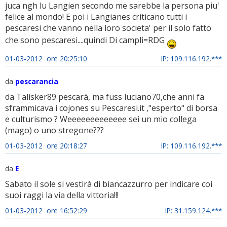
juca ngh lu Langien secondo me sarebbe la persona piu'
felice al mondo! E poi i Langianes criticano tutti i
pescaresi che vanno nella loro societa' per il solo fatto
che sono pescaresi....quindi Di campli=RDG
01-03-2012 ore 20:25:10
IP: 109.116.192.***
da
pescarancia
da Talisker89 pescarà, ma fuss luciano70,che anni fa
sframmicava i cojones su Pescaresi.it ,"esperto" di borsa
e culturismo ? Weeeeeeeeeeeee sei un mio collega
(mago) o uno stregone???
01-03-2012 ore 20:18:27
IP: 109.116.192.***
da
E
Sabato il sole si vestirà di biancazzurro per indicare coi
suoi raggi la via della vittoria!!!
01-03-2012 ore 16:52:29
IP: 31.159.124.***