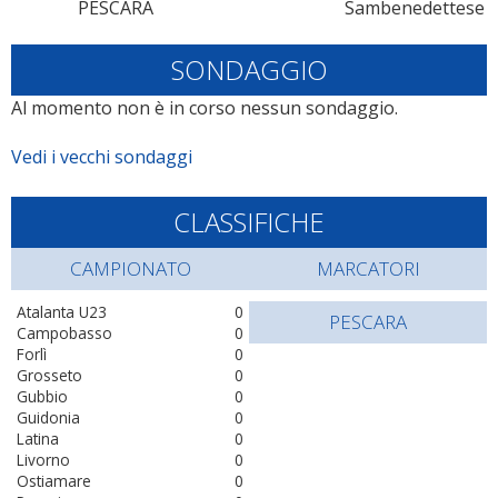
PESCARA
Sambenedettese
SONDAGGIO
Al momento non è in corso nessun sondaggio.
Vedi i vecchi sondaggi
CLASSIFICHE
CAMPIONATO
MARCATORI
Atalanta U23
0
PESCARA
Campobasso
0
Forlì
0
Grosseto
0
Gubbio
0
Guidonia
0
Latina
0
Livorno
0
Ostiamare
0