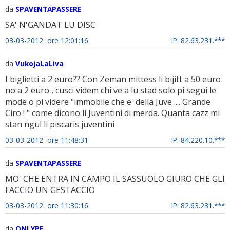
da
SPAVENTAPASSERE
SA' N'GANDAT LU DISC
03-03-2012 ore 12:01:16
IP: 82.63.231.***
da
VukojaLaLiva
I biglietti a 2 euro?? Con Zeman mittess li bijitt a 50 euro
no a 2 euro , cusci videm chi ve a lu stad solo pi segui le
mode o pi videre "immobile che e' della Juve .... Grande
Ciro ! " come dicono li Juventini di merda. Quanta cazz mi
stan ngul li piscaris juventini
03-03-2012 ore 11:48:31
IP: 84.220.10.***
da
SPAVENTAPASSERE
MO' CHE ENTRA IN CAMPO IL SASSUOLO GIURO CHE GLI
FACCIO UN GESTACCIO
03-03-2012 ore 11:30:16
IP: 82.63.231.***
da
ONLYPE