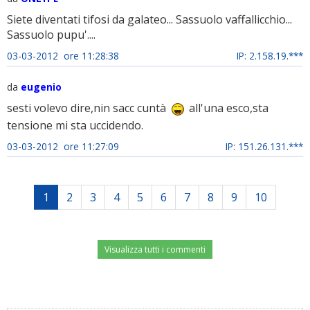
Siete diventati tifosi da galateo... Sassuolo vaffallicchio...
Sassuolo pupu'....
03-03-2012 ore 11:28:38
IP: 2.158.19.***
da
eugenio
sesti volevo dire,nin sacc cuntà
all'una esco,sta
tensione mi sta uccidendo.
03-03-2012 ore 11:27:09
IP: 151.26.131.***
1
2
3
4
5
6
7
8
9
10
Visualizza tutti i commenti