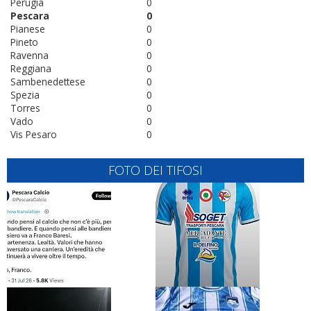
Perugia
0
Pescara
0
Pianese
0
Pineto
0
Ravenna
0
Reggiana
0
Sambenedettese
0
Spezia
0
Torres
0
Vado
0
Vis Pesaro
0
FOTO DEI TIFOSI