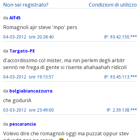
Non sei registrato?
Condizioni di utilizzo
da
Alf45
Romagnoli ajir steve 'mpo' pers
04-03-2012 ore 20:28:40
IP: 93.42.150.***
da
Targato-PE
d'accordissimo col mister, ma nin perlem degli arbitr
sennò ne frega di gente si risente ahahaahah ridicoli
04-03-2012 ore 19:15:57
IP: 93.45.113.***
da
bolgiabiancazzurra
che goduriA
03-03-2012 ore 23:49:00
IP: 2.39.138.***
da
pescarancia
Volevo dire che romagnoli oggi ma puzzat oppur stev