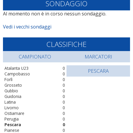
SONDAGGIO
Al momento non è in corso nessun sondaggio.
Vedi i vecchi sondaggi
CLASSIFICHE
CAMPIONATO
MARCATORI
Atalanta U23
0
PESCARA
Campobasso
0
Forlì
0
Grosseto
0
Gubbio
0
Guidonia
0
Latina
0
Livorno
0
Ostiamare
0
Perugia
0
Pescara
0
Pianese
0