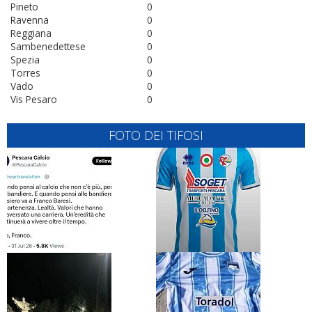
Pineto
0
Ravenna
0
Reggiana
0
Sambenedettese
0
Spezia
0
Torres
0
Vado
0
Vis Pesaro
0
FOTO DEI TIFOSI