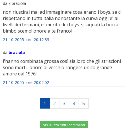
da x braciola
non riuscirai mai ad immaginare cosa erano i boys. se ci
rispettano in tutta italia nonostante la curva oggi e' ai
livelli dei fermani, e' merito dei boys. sciaquati la bocca
bimbo scemo! onore a te franco!
21-10-2005 ore 20:12:33
da
braciola
l'hanno combinata grossa così sia loro che gli striscioni
sono morti.. onore al vecchio rangers unico grande
amore dal 1976!
21-10-2005 ore 20:02:02
1
2
3
4
5
Visualizza tutti i commenti