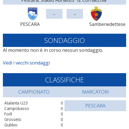
Pescara, Stadio Adriatico "G. Cornacchia"
-
-
PESCARA
Sambenedettese
SONDAGGIO
Al momento non è in corso nessun sondaggio.
Vedi i vecchi sondaggi
CLASSIFICHE
CAMPIONATO
MARCATORI
Atalanta U23
0
PESCARA
Campobasso
0
Forlì
0
Grosseto
0
Gubbio
0