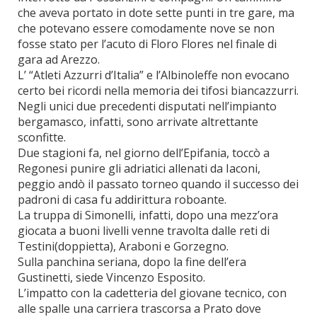
che aveva portato in dote sette punti in tre gare, ma
che potevano essere comodamente nove se non
fosse stato per l’acuto di Floro Flores nel finale di
gara ad Arezzo.
L’ “Atleti Azzurri d’Italia” e l’Albinoleffe non evocano
certo bei ricordi nella memoria dei tifosi biancazzurri.
Negli unici due precedenti disputati nell’impianto
bergamasco, infatti, sono arrivate altrettante
sconfitte.
Due stagioni fa, nel giorno dell’Epifania, toccò a
Regonesi punire gli adriatici allenati da Iaconi,
peggio andò il passato torneo quando il successo dei
padroni di casa fu addirittura roboante.
La truppa di Simonelli, infatti, dopo una mezz’ora
giocata a buoni livelli venne travolta dalle reti di
Testini(doppietta), Araboni e Gorzegno.
Sulla panchina seriana, dopo la fine dell’era
Gustinetti, siede Vincenzo Esposito.
L’impatto con la cadetteria del giovane tecnico, con
alle spalle una carriera trascorsa a Prato dove