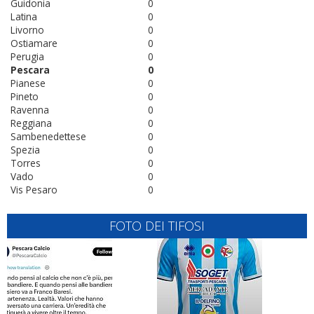
Guidonia
0
Latina
0
Livorno
0
Ostiamare
0
Perugia
0
Pescara
0
Pianese
0
Pineto
0
Ravenna
0
Reggiana
0
Sambenedettese
0
Spezia
0
Torres
0
Vado
0
Vis Pesaro
0
FOTO DEI TIFOSI