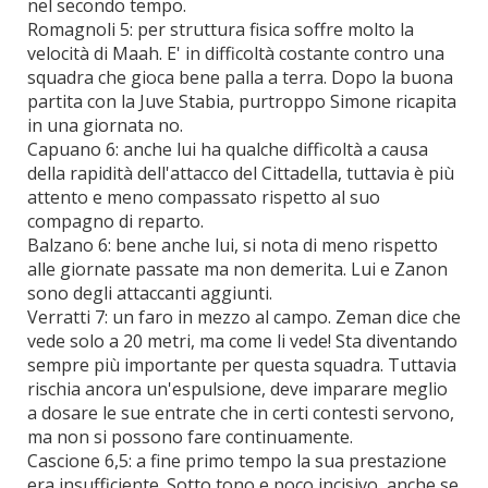
nel secondo tempo.
Romagnoli 5: per struttura fisica soffre molto la
velocità di Maah. E' in difficoltà costante contro una
squadra che gioca bene palla a terra. Dopo la buona
partita con la Juve Stabia, purtroppo Simone ricapita
in una giornata no.
Capuano 6: anche lui ha qualche difficoltà a causa
della rapidità dell'attacco del Cittadella, tuttavia è più
attento e meno compassato rispetto al suo
compagno di reparto.
Balzano 6: bene anche lui, si nota di meno rispetto
alle giornate passate ma non demerita. Lui e Zanon
sono degli attaccanti aggiunti.
Verratti 7: un faro in mezzo al campo. Zeman dice che
vede solo a 20 metri, ma come li vede! Sta diventando
sempre più importante per questa squadra. Tuttavia
rischia ancora un'espulsione, deve imparare meglio
a dosare le sue entrate che in certi contesti servono,
ma non si possono fare continuamente.
Cascione 6,5: a fine primo tempo la sua prestazione
era insufficiente. Sotto tono e poco incisivo, anche se