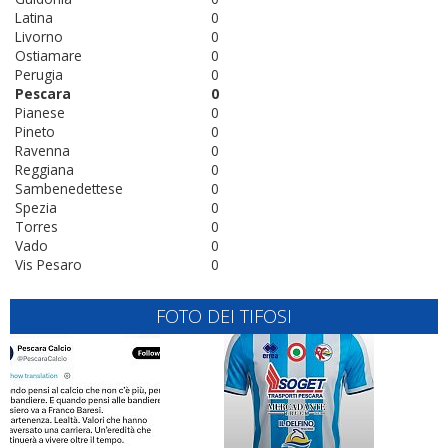
Latina
0
Livorno
0
Ostiamare
0
Perugia
0
Pescara
0
Pianese
0
Pineto
0
Ravenna
0
Reggiana
0
Sambenedettese
0
Spezia
0
Torres
0
Vado
0
Vis Pesaro
0
FOTO DEI TIFOSI