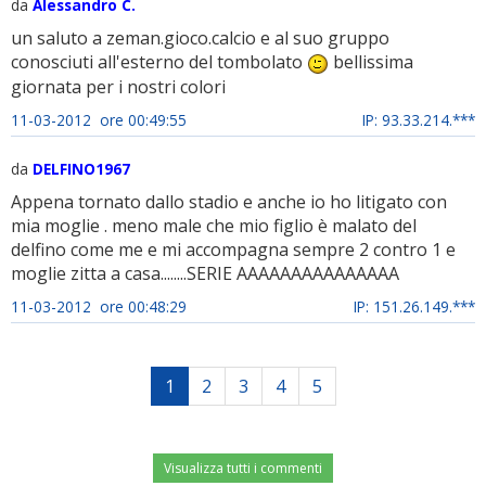
da
Alessandro C.
un saluto a zeman.gioco.calcio e al suo gruppo
conosciuti all'esterno del tombolato
bellissima
giornata per i nostri colori
11-03-2012 ore 00:49:55
IP: 93.33.214.***
da
DELFINO1967
Appena tornato dallo stadio e anche io ho litigato con
mia moglie . meno male che mio figlio è malato del
delfino come me e mi accompagna sempre 2 contro 1 e
moglie zitta a casa........SERIE AAAAAAAAAAAAAAA
11-03-2012 ore 00:48:29
IP: 151.26.149.***
1
2
3
4
5
Visualizza tutti i commenti