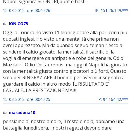
Napoli significa SCONTRI,punt e bast.
15-03-2012 ore 00:40:26
IP: 151.26.129.***
da
IONICO75
Oggi a Londra ho visto 11 leoni giocare alla pari con i più
quotati inglesi. Ho visto una mentalità che prima non
avrei apprezzato. Ma da quando seguo zeman riesco a
scindere il calcio giocato, la mentalità, il sacrificio, la
voglia di emergere da antipatie e robe del genere. Odio
Mazzarri, Odio DeLaurentis, ma oggi il Napoli ha giocato
con la mentalità giusta contro giocatori più forti. Questo
solo per RINGRAZIARE il boemo per avermi insegnato a
guardare il calcio in altro modo. IL RISULTATO E'
CASUALE...LA PRESTAZIONE MAI!!!!
15-03-2012 ore 00:40:25
IP: 94.164.42.***
da
maradona10
pensiamo al nostro amore, il resto e noia, abbiamo una
battaglia lunedi sera, i nostri ragazzi devono dare