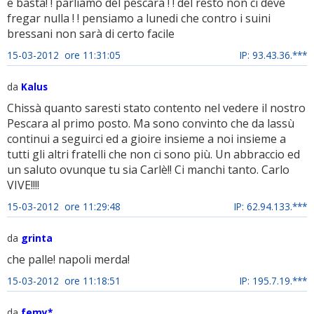
e basta! ! parliamo del pescara ! ! del resto non ci deve
fregar nulla ! ! pensiamo a lunedi che contro i suini
bressani non sarà di certo facile
15-03-2012 ore 11:31:05
IP: 93.43.36.***
da
Kalus
Chissà quanto saresti stato contento nel vedere il nostro
Pescara al primo posto. Ma sono convinto che da lassù
continui a seguirci ed a gioire insieme a noi insieme a
tutti gli altri fratelli che non ci sono più. Un abbraccio ed
un saluto ovunque tu sia Carlè!! Ci manchi tanto. Carlo
VIVE!!!!
15-03-2012 ore 11:29:48
IP: 62.94.133.***
da
grinta
che palle! napoli merda!
15-03-2012 ore 11:18:51
IP: 195.7.19.***
da
femy*