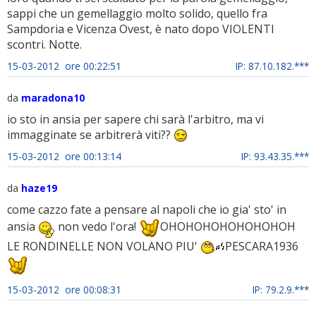
sappi che un gemellaggio molto solido, quello fra
Sampdoria e Vicenza Ovest, è nato dopo VIOLENTI
scontri. Notte.
15-03-2012 ore 00:22:51
IP: 87.10.182.***
da
maradona10
io sto in ansia per sapere chi sarà l'arbitro, ma vi
immagginate se arbitrerà viti??
15-03-2012 ore 00:13:14
IP: 93.43.35.***
da
haze19
come cazzo fate a pensare al napoli che io gia' sto' in
ansia
non vedo l'ora!
OHOHOHOHOHOHOHOH
LE RONDINELLE NON VOLANO PIU'
PESCARA1936
15-03-2012 ore 00:08:31
IP: 79.2.9.***