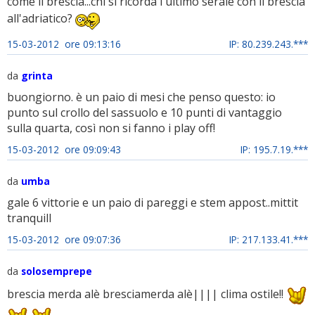
come il brescia...chi si ricorda l'ultimo serale con il brescia
all'adriatico?
15-03-2012 ore 09:13:16
IP: 80.239.243.***
da
grinta
buongiorno. è un paio di mesi che penso questo: io
punto sul crollo del sassuolo e 10 punti di vantaggio
sulla quarta, così non si fanno i play off!
15-03-2012 ore 09:09:43
IP: 195.7.19.***
da
umba
gale 6 vittorie e un paio di pareggi e stem appost..mittit
tranquill
15-03-2012 ore 09:07:36
IP: 217.133.41.***
da
solosemprepe
brescia merda alè bresciamerda alè|||| clima ostile!!