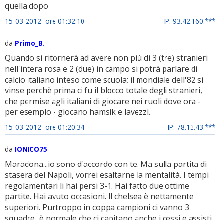
quella dopo
15-03-2012 ore 01:32:10
IP: 93.42.160.***
da
Primo_B.
Quando si ritornerà ad avere non più di 3 (tre) stranieri
nell'intera rosa e 2 (due) in campo si potrà parlare di
calcio italiano inteso come scuola; il mondiale dell'82 si
vinse perchè prima ci fu il blocco totale degli stranieri,
che permise agli italiani di giocare nei ruoli dove ora -
per esempio - giocano hamsik e lavezzi.
15-03-2012 ore 01:20:34
IP: 78.13.43.***
da
IONICO75
Maradona...io sono d'accordo con te. Ma sulla partita di
stasera del Napoli, vorrei esaltarne la mentalità. I tempi
regolamentari li hai persi 3-1. Hai fatto due ottime
partite. Hai avuto occasioni. Il chelsea è nettamente
superiori. Purtroppo in coppa campioni ci vanno 3
squadre...è normale che ci capitano anche i cessi e assisti