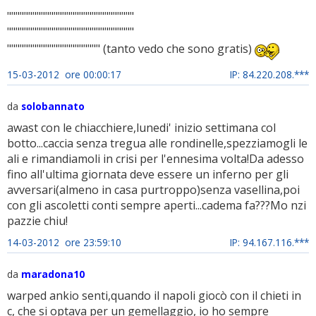
""""""""""""""""""""""""""""""
""""""""""""""""""""""""""""""
""""""""""""""""""""""""""""""
"""""""""""""""""""""" (tanto vedo che sono gratis)
15-03-2012 ore 00:00:17
IP: 84.220.208.***
da
solobannato
awast con le chiacchiere,lunedi' inizio settimana col
botto...caccia senza tregua alle rondinelle,spezziamogli le
ali e rimandiamoli in crisi per l'ennesima volta!Da adesso
fino all'ultima giornata deve essere un inferno per gli
avversari(almeno in casa purtroppo)senza vasellina,poi
con gli ascoletti conti sempre aperti...cadema fa???Mo nzi
pazzie chiu!
14-03-2012 ore 23:59:10
IP: 94.167.116.***
da
maradona10
warped ankio senti,quando il napoli giocò con il chieti in
c, che si optava per un gemellaggio, io ho sempre