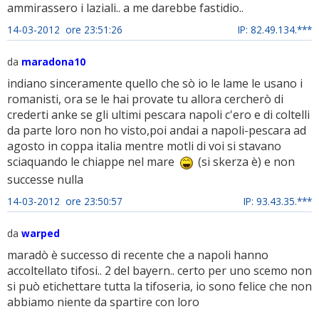
ammirassero i laziali.. a me darebbe fastidio..
14-03-2012 ore 23:51:26
IP: 82.49.134.***
da
maradona10
indiano sinceramente quello che sò io le lame le usano i
romanisti, ora se le hai provate tu allora cercherò di
crederti anke se gli ultimi pescara napoli c'ero e di coltelli
da parte loro non ho visto,poi andai a napoli-pescara ad
agosto in coppa italia mentre motli di voi si stavano
sciaquando le chiappe nel mare
(si skerza è) e non
successe nulla
14-03-2012 ore 23:50:57
IP: 93.43.35.***
da
warped
maradò è successo di recente che a napoli hanno
accoltellato tifosi.. 2 del bayern.. certo per uno scemo non
si può etichettare tutta la tifoseria, io sono felice che non
abbiamo niente da spartire con loro