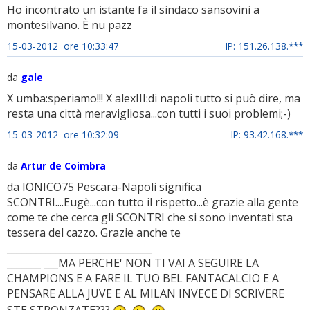
Ho incontrato un istante fa il sindaco sansovini a
montesilvano. È nu pazz
15-03-2012 ore 10:33:47
IP: 151.26.138.***
da
gale
X umba:speriamo!!! X alexIII:di napoli tutto si può dire, ma
resta una città meravigliosa...con tutti i suoi problemi;-)
15-03-2012 ore 10:32:09
IP: 93.42.168.***
da
Artur de Coimbra
da IONICO75 Pescara-Napoli significa
SCONTRI....Eugè...con tutto il rispetto...è grazie alla gente
come te che cerca gli SCONTRI che si sono inventati sta
tessera del cazzo. Grazie anche te
______________________________
_______ ___MA PERCHE' NON TI VAI A SEGUIRE LA
CHAMPIONS E A FARE IL TUO BEL FANTACALCIO E A
PENSARE ALLA JUVE E AL MILAN INVECE DI SCRIVERE