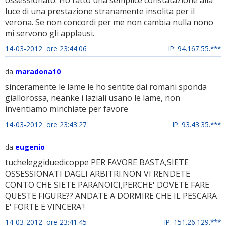
ossessionato. Ho fatto una semplice constatazione alla
luce di una prestazione stranamente insolita per il
verona. Se non concordi per me non cambia nulla nono
mi servono gli applausi.
14-03-2012 ore 23:44:06
IP: 94.167.55.***
da
maradona10
sinceramente le lame le ho sentite dai romani sponda
giallorossa, neanke i laziali usano le lame, non
inventiamo minchiate per favore
14-03-2012 ore 23:43:27
IP: 93.43.35.***
da
eugenio
tucheleggiduedicoppe PER FAVORE BASTA,SIETE
OSSESSIONATI DAGLI ARBITRI.NON VI RENDETE
CONTO CHE SIETE PARANOICI,PERCHE' DOVETE FARE
QUESTE FIGURE?? ANDATE A DORMIRE CHE IL PESCARA
E' FORTE E VINCERA'!
14-03-2012 ore 23:41:45
IP: 151.26.129.***