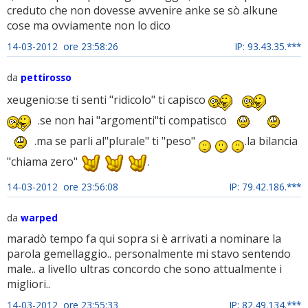
creduto che non dovesse avvenire anke se sò alkune
cose ma ovviamente non lo dico
14-03-2012 ore 23:58:26
IP: 93.43.35.***
da
pettirosso
xeugenio:se ti senti "ridicolo" ti capisco
.se non hai "argomenti"ti compatisco
.ma se parli al"plurale" ti "peso"
.la bilancia
"chiama zero"
.
14-03-2012 ore 23:56:08
IP: 79.42.186.***
da
warped
maradò tempo fa qui sopra si è arrivati a nominare la
parola gemellaggio.. personalmente mi stavo sentendo
male.. a livello ultras concordo che sono attualmente i
migliori..
14-03-2012 ore 23:55:33
IP: 82.49.134.***