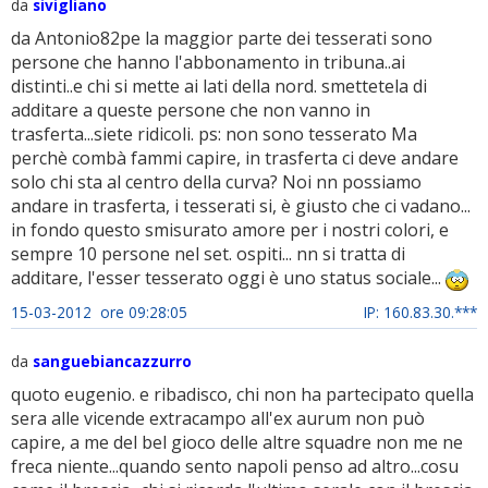
da
sivigliano
da Antonio82pe la maggior parte dei tesserati sono
persone che hanno l'abbonamento in tribuna..ai
distinti..e chi si mette ai lati della nord. smettetela di
additare a queste persone che non vanno in
trasferta...siete ridicoli. ps: non sono tesserato Ma
perchè combà fammi capire, in trasferta ci deve andare
solo chi sta al centro della curva? Noi nn possiamo
andare in trasferta, i tesserati si, è giusto che ci vadano...
in fondo questo smisurato amore per i nostri colori, e
sempre 10 persone nel set. ospiti... nn si tratta di
additare, l'esser tesserato oggi è uno status sociale...
15-03-2012 ore 09:28:05
IP: 160.83.30.***
da
sanguebiancazzurro
quoto eugenio. e ribadisco, chi non ha partecipato quella
sera alle vicende extracampo all'ex aurum non può
capire, a me del bel gioco delle altre squadre non me ne
freca niente...quando sento napoli penso ad altro...cosu