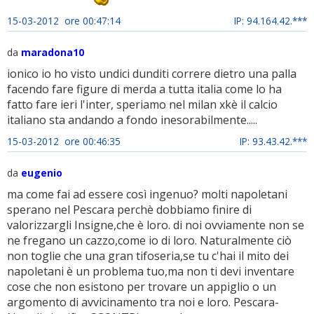
15-03-2012 ore 00:47:14
IP: 94.164.42.***
da
maradona10
ionico io ho visto undici dunditi correre dietro una palla
facendo fare figure di merda a tutta italia come lo ha
fatto fare ieri l'inter, speriamo nel milan xkè il calcio
italiano sta andando a fondo inesorabilmente.....
15-03-2012 ore 00:46:35
IP: 93.43.42.***
da
eugenio
ma come fai ad essere così ingenuo? molti napoletani
sperano nel Pescara perchè dobbiamo finire di
valorizzargli Insigne,che è loro. di noi ovviamente non se
ne fregano un cazzo,come io di loro. Naturalmente ciò
non toglie che una gran tifoseria,se tu c'hai il mito dei
napoletani è un problema tuo,ma non ti devi inventare
cose che non esistono per trovare un appiglio o un
argomento di avvicinamento tra noi e loro. Pescara-