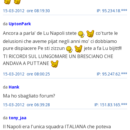
15-03-2012 ore 08:19:30
IP: 95.234.18.***
da
UptonPark
Ancora a parla' de Lu Napoli stete
co'turte le
delusioni che aveme pijat negli anni mo' ci dobbiamo
pure dispiacere Pe sti zizzun
jete a fa Lu bijitt!!!
TI RICORDI SUL LUNGOMARE UN BRESCIANO CHE
ANDAVA A PUTTANE
15-03-2012 ore 08:00:25
IP: 95.247.62.***
da
Hank
Ma ho sbagliato forum?
15-03-2012 ore 06:39:28
IP: 151.83.165.***
da
tony_jaa
Il Napoli era l'unica squadra ITALIANA che poteva