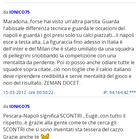
da
IONICO75
Maradona...forse hai visto un'altra partita. Guarda
l'abissale differenza tecnica e guarda le occasioni del
napoli e guarda i gol presi solo su calci piazzati....il napoli
esce a testa alta...La figuraccia fino adesso in Italia è
dell'inter e del Milan che è stato umiliato da una squadra
di pellegrini snobbando la competizione con una
mentalità da perdente. Poi io posso anche odiare tutte le
squadre sopra citate...ciò non toglie che il calcio italiano
deve riprendere credibilità e serve mentalità del gioco e
non del risultato. ZEMAN DOCET.
15-03-2012 ore 00:50:22
IP: 94.164.42.***
da
IONICO75
Pescara-Napoli significa SCONTRI....Eugè...con tutto il
rispetto...è grazie alla gente come te che cerca gli
SCONTRI che si sono inventati sta tessera del cazzo.
Grazie anche te