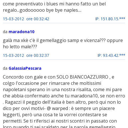
come preventivato i blues mi hanno fatto un bel
regalo...godoooooo bye bye naples....
15-03-2012 ore 00:32:42
IP: 151.80.15.***
da
maradona10
galà ma xkè c'è il gemellaggio samp e vicenza??? oppure
ho letto male???
15-03-2012 ore 00:32:37
IP: 93.43.42.***
da
GalassiaPescara
Concordo con gale e con SOLO BIANCOAZZURRO , e
colgo l'occasione per rimarcare che moltissimi
napoletani sperano in una nostra risalita, come mi pare
che abbia confermato anche tu maradona10, se non erro
. Ragazzi il peggio dell'italia è ben altro, però qui non lo
dico per ovvi motivi- @ warped : è sempre un piacere
leggerti, però una cosa te la vorrei contestare se
permetti. Se ti riferisci ai nostri scontri in passato con
loro quando ti sei scaldato per la parola gemellaggio,