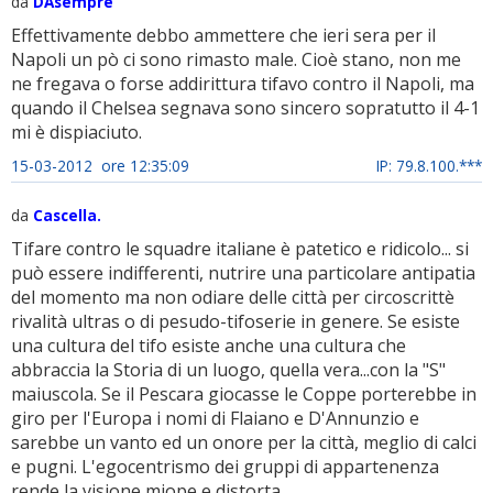
da
DAsempre
Effettivamente debbo ammettere che ieri sera per il
Napoli un pò ci sono rimasto male. Cioè stano, non me
ne fregava o forse addirittura tifavo contro il Napoli, ma
quando il Chelsea segnava sono sincero sopratutto il 4-1
mi è dispiaciuto.
15-03-2012 ore 12:35:09
IP: 79.8.100.***
da
Cascella.
Tifare contro le squadre italiane è patetico e ridicolo... si
può essere indifferenti, nutrire una particolare antipatia
del momento ma non odiare delle città per circoscrittè
rivalità ultras o di pesudo-tifoserie in genere. Se esiste
una cultura del tifo esiste anche una cultura che
abbraccia la Storia di un luogo, quella vera...con la "S"
maiuscola. Se il Pescara giocasse le Coppe porterebbe in
giro per l'Europa i nomi di Flaiano e D'Annunzio e
sarebbe un vanto ed un onore per la città, meglio di calci
e pugni. L'egocentrismo dei gruppi di appartenenza
rende la visione miope e distorta.