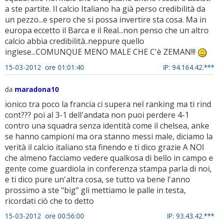
a ste partite. Il calcio Italiano ha già perso credibilità da
un pezzo...e spero che si possa invertire sta cosa. Ma in
europa eccetto il Barca e il Real...non penso che un altro
calcio abbia credibilità..neppure quello
inglese...COMUNQUE MENO MALE CHE C'è ZEMAN!!!
15-03-2012 ore 01:01:40
IP: 94.164.42.***
da
maradona10
ionico tra poco la francia ci supera nel ranking ma ti rind
cont??? poi al 3-1 dell'andata non puoi perdere 4-1
contro una squadra senza identità come il chelsea, anke
se hanno campioni ma ora stanno messi male, diciamo la
verità il calcio italiano sta finendo e ti dico grazie A NOI
che almeno facciamo vedere qualkosa di bello in campo e
gente come guardiola in conferenza stampa parla di noi,
e ti dico pure un'altra cosa, se tutto va bene l'anno
prossimo a ste "big" gli mettiamo le palle in testa,
ricordati ciò che to detto
15-03-2012 ore 00:56:00
IP: 93.43.42.***