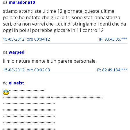
da
maradona10
stiamo attenti ste ultime 12 giornate, queste ultime
partite ho notato che gli arbitri sono stati abbastanza
seri, ora non vorrei che.....quindi stringiamo i denti che da
oggi in poi si potrebbe giocare in 11 contro 12
15-03-2012 ore 00:04:12
IP: 93.43.35.***
da
warped
il mio naturalmente è un parere personale..
15-03-2012 ore 00:02:03
IP: 82.49.134.***
da
elioelst
"""""""""""""""""""""
""""""""""""""""""""""""""" """"""""""""""""""""""""""""""
""""""""""""""""""""""""""""""
""""""""""""""""""""""""""""""
""""""""""""""""""""""""""""""
""""""""""""""""""""""""""""""