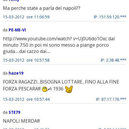
Ma perche state a parla del napoli??
15-03-2012 ore 11:06:59
IP: 151.59.120.***
da
PE-ME-VI
http://www.youtube.com/watch? v=Uj0U6do1Oxc dal
minuto 7:50 in poi mi sono messo a piange porco
giuda.....dai cazzo dai.....
15-03-2012 ore 10:57:58
IP: 2.38.48.***
da
haze19
FORZA RAGAZZI...BISOGNA LOTTARE...FINO ALLA FINE
FORZA PESCARA!!!
1936
15-03-2012 ore 10:57:44
IP: 87.17.176.***
da
STE79
NAPOLI MERDA!!!