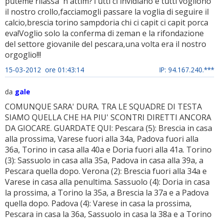
puteme rilassa' n'attim?Tutti ci invidiano e tutti vogliono
il nostro crollo,facciamogli passare la voglia di seguire il
calcio,brescia torino sampdoria chi ci capit ci capit porca
eva!Voglio solo la conferma di zeman e la rifondazione
del settore giovanile del pescara,una volta era il nostro
orgoglio!!!
15-03-2012 ore 01:43:14
IP: 94.167.240.***
da
gale
COMUNQUE SARA' DURA. TRA LE SQUADRE DI TESTA
SIAMO QUELLA CHE HA PIU' SCONTRI DIRETTI ANCORA
DA GIOCARE. GUARDATE QUI: Pescara (5): Brescia in casa
alla prossima, Varese fuori alla 34a, Padova fuori alla
36a, Torino in casa alla 40a e Doria fuori alla 41a. Torino
(3): Sassuolo in casa alla 35a, Padova in casa alla 39a, a
Pescara quella dopo. Verona (2): Brescia fuori alla 34a e
Varese in casa alla penultima. Sassuolo (4): Doria in casa
la prossima, a Torino la 35a, a Brescia la 37a e a Padova
quella dopo. Padova (4): Varese in casa la prossima,
Pescara in casa la 36a, Sassuolo in casa la 38a e a Torino