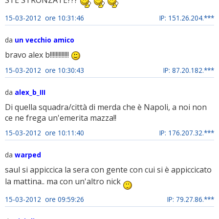
STE STRONZATE???
15-03-2012 ore 10:31:46
IP: 151.26.204.***
da
un vecchio amico
bravo alex b!!!!!!!!!!!!!
15-03-2012 ore 10:30:43
IP: 87.20.182.***
da
alex_b_III
Di quella squadra/città di merda che è Napoli, a noi non
ce ne frega un'emerita mazza!!
15-03-2012 ore 10:11:40
IP: 176.207.32.***
da
warped
saul si appiccica la sera con gente con cui si è appiccicato
la mattina.. ma con un'altro nick
15-03-2012 ore 09:59:26
IP: 79.27.86.***