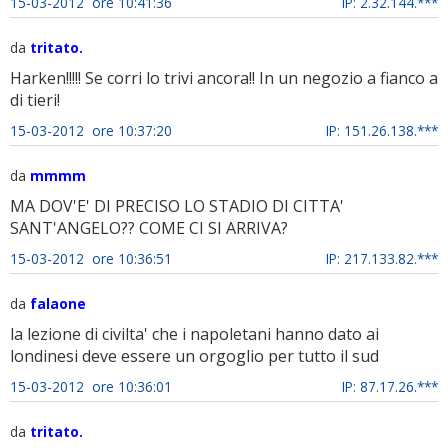
15-03-2012 ore 10:41:36
IP: 2.32.144.***
da
tritato.
Harken!!!!! Se corri lo trivi ancora!! In un negozio a fianco a
di tieri!
15-03-2012 ore 10:37:20
IP: 151.26.138.***
da
mmmm
MA DOV'E' DI PRECISO LO STADIO DI CITTA'
SANT'ANGELO?? COME CI SI ARRIVA?
15-03-2012 ore 10:36:51
IP: 217.133.82.***
da
falaone
la lezione di civilta' che i napoletani hanno dato ai
londinesi deve essere un orgoglio per tutto il sud
15-03-2012 ore 10:36:01
IP: 87.17.26.***
da
tritato.