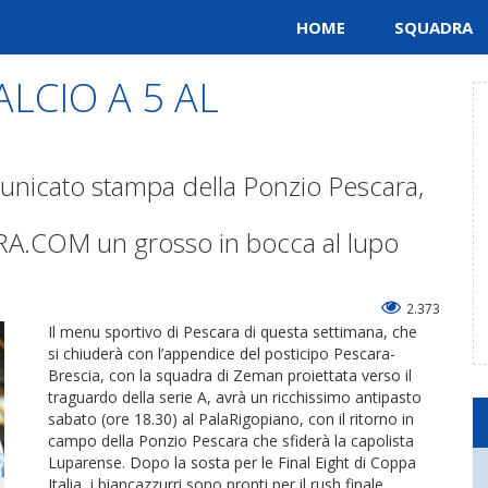
HOME
SQUADRA
LCIO A 5 AL
unicato stampa della Ponzio Pescara,
A.COM un grosso in bocca al lupo
2.373
Il menu sportivo di Pescara di questa settimana, che
si chiuderà con l’appendice del posticipo Pescara-
Brescia, con la squadra di Zeman proiettata verso il
traguardo della serie A, avrà un ricchissimo antipasto
sabato (ore 18.30) al PalaRigopiano, con il ritorno in
campo della Ponzio Pescara che sfiderà la capolista
Luparense. Dopo la sosta per le Final Eight di Coppa
Italia, i biancazzurri sono pronti per il rush finale