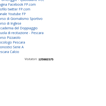
agina Facebook FP.com
ofilo twitter FP.com
anale Youtube FP
rso di Giornalismo Sportivo
rso di Inglese
ccademia del Doppiaggio
uola di recitazione - Pescara
rso Pizzaiolo
sicologo Pescara
onostici Serie A
scara Calcio
Visitatori: