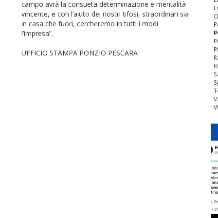
campo avrà la consueta determinazione e mentalità
L
vincente, e con l’aiuto dei nostri tifosi, straordinari sia
O
in casa che fuori, cercheremo in tutti i modi
P
l’impresa”.
P
P
P
UFFICIO STAMPA PONZIO PESCARA
R
R
S
S
T
V
V