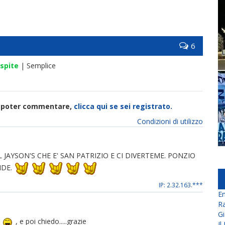
6
spite
| Semplice
di poter commentare,
clicca qui se sei registrato.
Condizioni di utilizzo
 JAYSON'S CHE E' SAN PATRIZIO E CI DIVERTEME. PONZIO
NDE.
IP: 2.32.163.***
En
Ra
Gi
a
, e poi chiedo.....grazie
Il