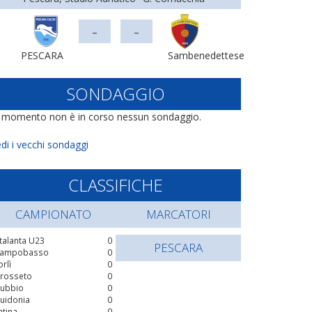
-
-
PESCARA
Sambenedettese
SONDAGGIO
l momento non è in corso nessun sondaggio.
di i vecchi sondaggi
CLASSIFICHE
CAMPIONATO
MARCATORI
talanta U23
0
PESCARA
ampobasso
0
orlì
0
rosseto
0
ubbio
0
uidonia
0
atina
0