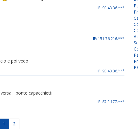
P
IP: 93.43.36.***
Pr
C
Co
Co
A
IP: 151.76.216.***
Sc
Co
P
cio e poi vedo
Pr
Pe
IP: 93.43.36.***
aversa il ponte capacchietti
IP: 87.3.177.***
1
2