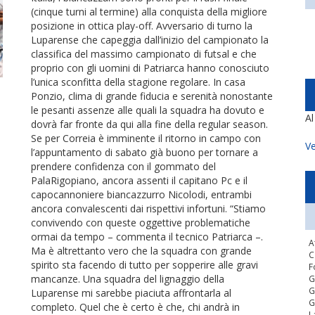
(cinque turni al termine) alla conquista della migliore
posizione in ottica play-off. Avversario di turno la
Luparense che capeggia dall’inizio del campionato la
classifica del massimo campionato di futsal e che
proprio con gli uomini di Patriarca hanno conosciuto
l’unica sconfitta della stagione regolare. In casa
Ponzio, clima di grande fiducia e serenità nonostante
le pesanti assenze alle quali la squadra ha dovuto e
A
dovrà far fronte da qui alla fine della regular season.
Se per Correia è imminente il ritorno in campo con
Ve
l’appuntamento di sabato già buono per tornare a
prendere confidenza con il gommato del
PalaRigopiano, ancora assenti il capitano Pc e il
capocannoniere biancazzurro Nicolodi, entrambi
ancora convalescenti dai rispettivi infortuni. “Stiamo
convivendo con queste oggettive problematiche
ormai da tempo – commenta il tecnico Patriarca –.
A
Ma è altrettanto vero che la squadra con grande
C
spirito sta facendo di tutto per sopperire alle gravi
F
mancanze. Una squadra del lignaggio della
G
G
Luparense mi sarebbe piaciuta affrontarla al
G
completo. Quel che è certo è che, chi andrà in
L