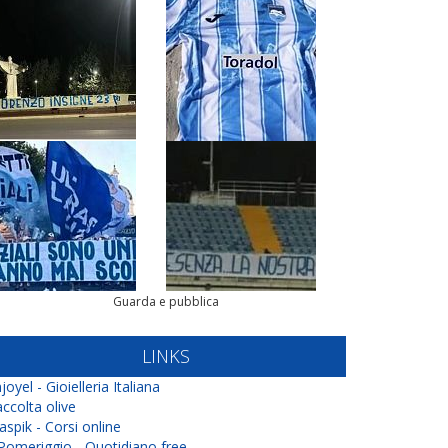
Guarda e pubblica
LINKS
joyel - Gioielleria Italiana
ccolta olive
aspik - Corsi online
 Pomeriggio - Quotidiano free