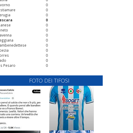
ivorno
0
stiamare
0
erugia
0
escara
0
ianese
0
ineto
0
avenna
0
eggiana
0
ambenedettese
0
pezia
0
orres
0
ado
0
is Pesaro
0
FOTO DEI TIFOSI