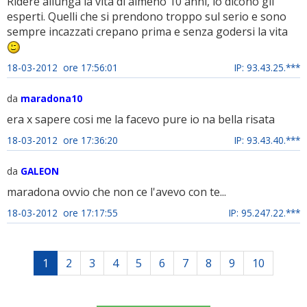
Ridere allunga la vita di almeno 10 anni, lo dicono gli
esperti. Quelli che si prendono troppo sul serio e sono
sempre incazzati crepano prima e senza godersi la vita
18-03-2012 ore 17:56:01
IP: 93.43.25.***
da
maradona10
era x sapere cosi me la facevo pure io na bella risata
18-03-2012 ore 17:36:20
IP: 93.43.40.***
da
GALEON
maradona ovvio che non ce l'avevo con te...
18-03-2012 ore 17:17:55
IP: 95.247.22.***
1
2
3
4
5
6
7
8
9
10