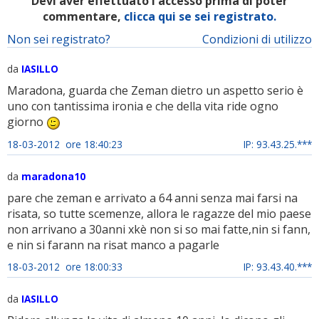
Devi aver effettuato l'accesso prima di poter
commentare,
clicca qui se sei registrato.
Non sei registrato?
Condizioni di utilizzo
da
IASILLO
Maradona, guarda che Zeman dietro un aspetto serio è
uno con tantissima ironia e che della vita ride ogno
giorno
18-03-2012 ore 18:40:23
IP: 93.43.25.***
da
maradona10
pare che zeman e arrivato a 64 anni senza mai farsi na
risata, so tutte scemenze, allora le ragazze del mio paese
non arrivano a 30anni xkè non si so mai fatte,nin si fann,
e nin si farann na risat manco a pagarle
18-03-2012 ore 18:00:33
IP: 93.43.40.***
da
IASILLO