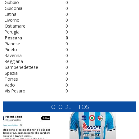
Gubbio
0
Guidonia
0
Latina
0
Livorno
0
Ostiamare
0
Perugia
0
Pescara
0
Pianese
0
Pineto
0
Ravenna
0
Reggiana
0
Sambenedettese
0
Spezia
0
Torres
0
Vado
0
Vis Pesaro
0
FOTO DEI TIFOSI