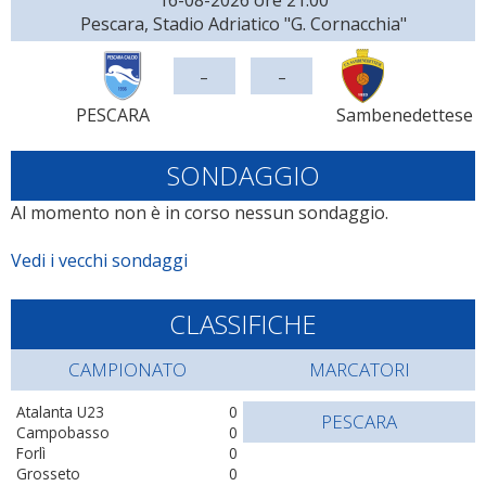
16-08-2026 ore 21:00
Pescara, Stadio Adriatico "G. Cornacchia"
-
-
PESCARA
Sambenedettese
SONDAGGIO
Al momento non è in corso nessun sondaggio.
Vedi i vecchi sondaggi
CLASSIFICHE
CAMPIONATO
MARCATORI
Atalanta U23
0
PESCARA
Campobasso
0
Forlì
0
Grosseto
0