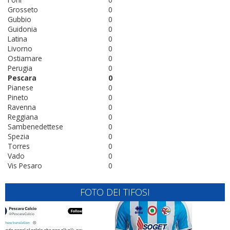
Grosseto
0
Gubbio
0
Guidonia
0
Latina
0
Livorno
0
Ostiamare
0
Perugia
0
Pescara
0
Pianese
0
Pineto
0
Ravenna
0
Reggiana
0
Sambenedettese
0
Spezia
0
Torres
0
Vado
0
Vis Pesaro
0
FOTO DEI TIFOSI