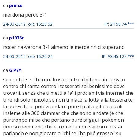
da
prince
merdona perde 3-1
24-03-2012 ore 16:20:52
IP: 2.158.74.***
da
p1976r
nocerina-verona 3-1 almeno le merde nn ci superano
24-03-2012 ore 16:20:24
IP: 93.45.127.***
da
GIPSY
spaccotu' se c'hai qualcosa contro chi fuma in curva o
contro chi canta contro i tesserati sai benissimo dove
trovarli, senza che ti metti a fa' i proclami via internet che
ti rendi solo ridicolo.se non ti piace la lotta alla tessera te
la potevi fa' e potevi andare pure tu alla gita a ascoli
insieme alle 300 ciammariche che sono andate (e che
purtroppo mi sa che portano pure sfiga). il pokemon
non so nemmeno che è, come tu non sai con chi stai
parlando e non giocare a "chi ce l'ha piu' grosso" su