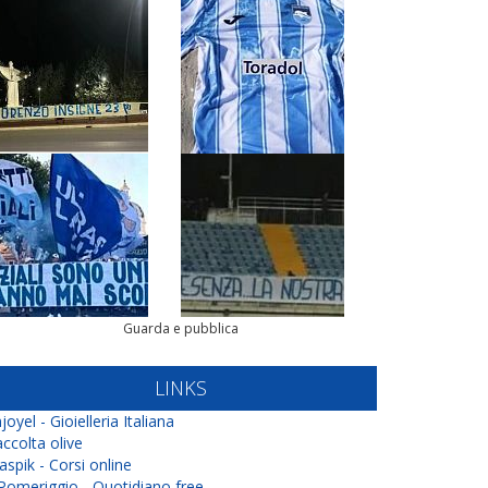
Guarda e pubblica
LINKS
joyel - Gioielleria Italiana
ccolta olive
aspik - Corsi online
 Pomeriggio - Quotidiano free