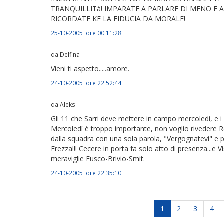
TRANQUILLITà! IMPARATE A PARLARE DI MENO E A 
RICORDATE KE LA FIDUCIA DA MORALE!
25-10-2005 ore 00:11:28
da Delfina
Vieni ti aspetto.....amore.
24-10-2005 ore 22:52:44
da Aleks
Gli 11 che Sarri deve mettere in campo mercoledì, e i
Mercoledì è troppo importante, non voglio rivedere Re
dalla squadra con una sola parola, "Vergognatevi" e po
Frezza!!! Cecere in porta fa solo atto di presenza...e 
meraviglie Fusco-Brivio-Smit.
24-10-2005 ore 22:35:10
1
2
3
4