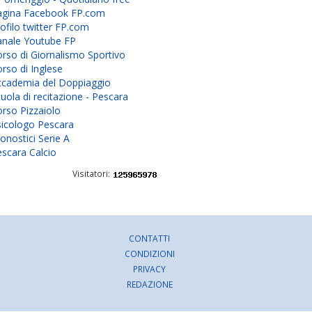
agina Facebook FP.com
ofilo twitter FP.com
anale Youtube FP
rso di Giornalismo Sportivo
rso di Inglese
ccademia del Doppiaggio
uola di recitazione - Pescara
rso Pizzaiolo
sicologo Pescara
onostici Serie A
scara Calcio
Visitatori:
CONTATTI
CONDIZIONI
PRIVACY
REDAZIONE