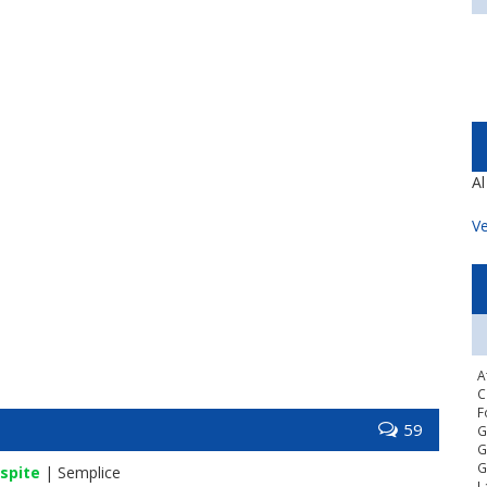
A
Ve
A
C
F
59
G
G
G
spite
| Semplice
L