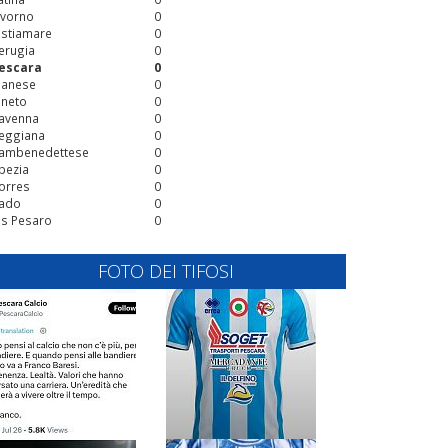
ivorno
0
stiamare
0
erugia
0
escara
0
ianese
0
ineto
0
avenna
0
eggiana
0
ambenedettese
0
pezia
0
orres
0
ado
0
is Pesaro
0
FOTO DEI TIFOSI