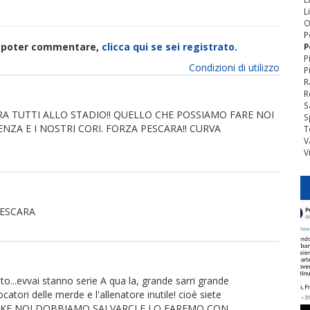
L
O
P
di poter commentare,
clicca qui se sei registrato.
P
P
Condizioni di utilizzo
P
R
R
S
RA TUTTI ALLO STADIO!! QUELLO CHE POSSIAMO FARE NOI
S
ZA E I NOSTRI CORI. FORZA PESCARA!! CURVA
T
V
V
PESCARA
ito...evvai stanno serie A qua la, grande sarri grande
atori delle merde e l'allenatore inutile! cioè siete
E KE NOI DOBBIAMO SALVARCI E LO FAREMO CON