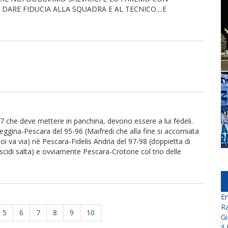
DARE FIDUCIA ALLA SQUADRA E AL TECNICO....E
 7 che deve mettere in panchina, devono essere a lui fedeli.
ggina-Pescara del 95-96 (Maifredi che alla fine si accomiata
i va via) nè Pescara-Fidelis Andria del 97-98 (doppietta di
Viscidi salta) e ovviamente Pescara-Crotone col trio delle
En
Ra
5
6
7
8
9
10
Gi
Il