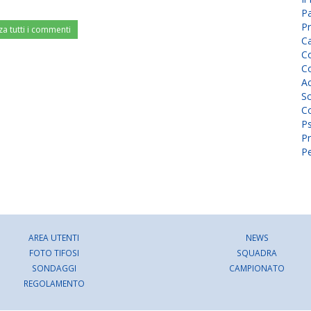
P
Pr
za tutti i commenti
C
Co
Co
A
Sc
Co
P
Pr
Pe
AREA UTENTI
NEWS
FOTO TIFOSI
SQUADRA
SONDAGGI
CAMPIONATO
REGOLAMENTO