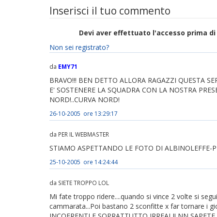
Inserisci il tuo commento
Devi aver effettuato l'accesso prima 
Non sei registrato?
da
EMY71
BRAVO!!! BEN DETTO ALLORA RAGAZZI QUESTA SE
E' SOSTENERE LA SQUADRA CON LA NOSTRA PRESEN
NORD!..CURVA NORD!
26-10-2005 ore 13:29:17
da PER IL WEBMASTER
STIAMO ASPETTANDO LE FOTO DI ALBINOLEFFE-
25-10-2005 ore 14:24:44
da SIETE TROPPO LOL
Mi fate troppo ridere....quando si vince 2 volte si segu
cammarata...Poi bastano 2 sconfitte x far tornare i gioc
INCOERENTI E SOPRATTUTTO IRREALI! NN SAPET