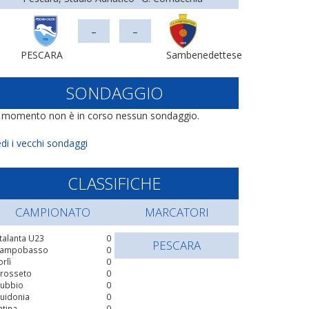
-
-
PESCARA
Sambenedettese
SONDAGGIO
l momento non è in corso nessun sondaggio.
di i vecchi sondaggi
CLASSIFICHE
CAMPIONATO
MARCATORI
talanta U23
0
PESCARA
ampobasso
0
orlì
0
rosseto
0
ubbio
0
uidonia
0
atina
0