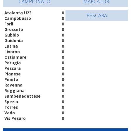
CAMPIONATO
MARCATORI
Atalanta U23
0
PESCARA
Campobasso
0
Forlì
0
Grosseto
0
Gubbio
0
Guidonia
0
Latina
0
Livorno
0
Ostiamare
0
Perugia
0
Pescara
0
Pianese
0
Pineto
0
Ravenna
0
Reggiana
0
Sambenedettese
0
Spezia
0
Torres
0
Vado
0
Vis Pesaro
0