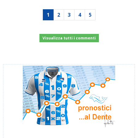
1
2
3
4
5
Visualizza tutti i commenti