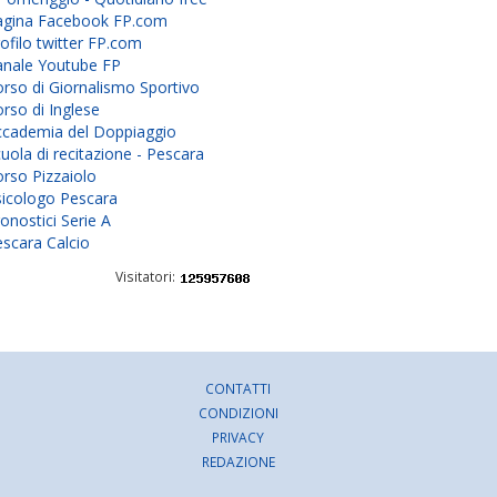
agina Facebook FP.com
ofilo twitter FP.com
anale Youtube FP
rso di Giornalismo Sportivo
rso di Inglese
ccademia del Doppiaggio
uola di recitazione - Pescara
rso Pizzaiolo
sicologo Pescara
onostici Serie A
scara Calcio
Visitatori:
CONTATTI
CONDIZIONI
PRIVACY
REDAZIONE