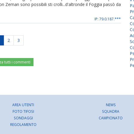
on Zeman sono possibili sti crolli...d'altronde il Foggia passò da
P
Pr
C
IP: 79.0.187.***
Co
Co
A
2
3
Sc
Co
P
Pr
za tutti i commenti
Pe
AREA UTENTI
NEWS
FOTO TIFOSI
SQUADRA
SONDAGGI
CAMPIONATO
REGOLAMENTO