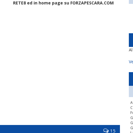
RETE8 ed in home page su FORZAPESCARA.COM
A
Ve
A
C
F
G
G
G
15
L