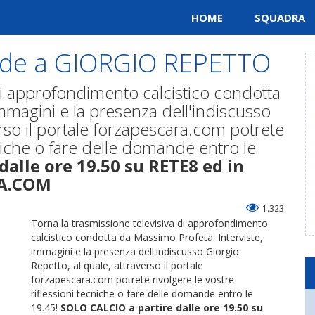
HOME
SQUADRA
ande a GIORGIO REPETTO
 di approfondimento calcistico condotta
mmagini e la presenza dell'indiscusso
erso il portale forzapescara.com potrete
cniche o fare delle domande entro le
dalle ore 19.50 su RETE8 ed in
RA.COM
1.323
Torna la trasmissione televisiva di approfondimento
calcistico condotta da Massimo Profeta. Interviste,
immagini e la presenza dell'indiscusso Giorgio
Repetto, al quale, attraverso il portale
forzapescara.com potrete rivolgere le vostre
riflessioni tecniche o fare delle domande entro le
19.45!
SOLO CALCIO a partire dalle ore 19.50 su