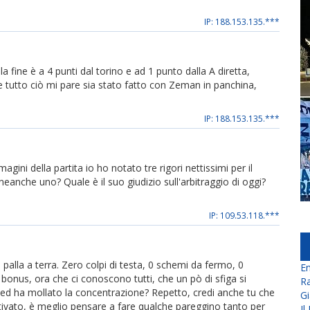
IP: 188.153.135.***
 fine è a 4 punti dal torino e ad 1 punto dalla A diretta,
 tutto ciò mi pare sia stato fatto con Zeman in panchina,
IP: 188.153.135.***
ni della partita io ho notato tre rigori nettissimi per il
neanche uno? Quale è il suo giudizio sull'arbitraggio di oggi?
IP: 109.53.118.***
o palla a terra. Zero colpi di testa, 0 schemi da fermo, 0
En
stro bonus, ora che ci conoscono tutti, che un pò di sfiga si
Ra
 ed ha mollato la concentrazione? Repetto, credi anche tu che
Gi
tivato, è meglio pensare a fare qualche pareggino tanto per
Il