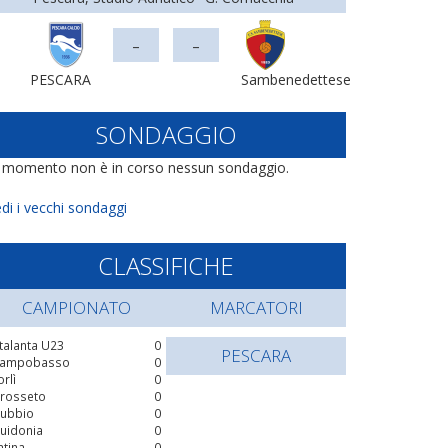
-
-
PESCARA
Sambenedettese
SONDAGGIO
l momento non è in corso nessun sondaggio.
di i vecchi sondaggi
CLASSIFICHE
CAMPIONATO
MARCATORI
talanta U23
0
PESCARA
ampobasso
0
orlì
0
rosseto
0
ubbio
0
uidonia
0
atina
0