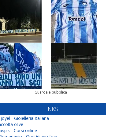
Guarda e pubblica
LINKS
joyel - Gioielleria Italiana
ccolta olive
aspik - Corsi online
 Pomeriggio - Quotidiano free