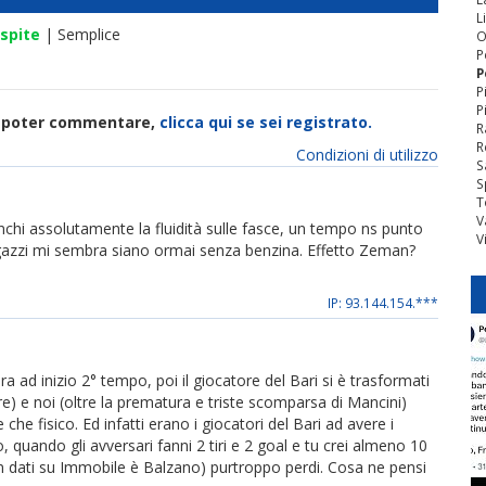
L
spite
| Semplice
O
P
P
P
P
di poter commentare,
clicca qui se sei registrato.
R
R
Condizioni di utilizzo
S
S
T
V
hi assolutamente la fluidità sulle fasce, un tempo ns punto
V
 ragazzi mi sembra siano ormai senza benzina. Effetto Zeman?
IP: 93.144.154.***
 ad inizio 2° tempo, poi il giocatore del Bari si è trasformati
re) e noi (oltre la prematura e triste scomparsa di Mancini)
che fisico. Ed infatti erano i giocatori del Bari ad avere i
, quando gli avversari fanni 2 tiri e 2 goal e tu crei almeno 10
i nn dati su Immobile è Balzano) purtroppo perdi. Cosa ne pensi