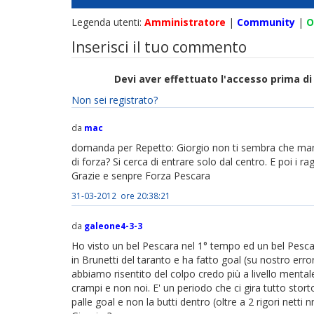
Legenda utenti:
Amministratore
|
Community
|
O
Inserisci il tuo commento
Devi aver effettuato l'accesso prima 
Non sei registrato?
da
mac
domanda per Repetto: Giorgio non ti sembra che manc
di forza? Si cerca di entrare solo dal centro. E poi i
Grazie e senpre Forza Pescara
31-03-2012 ore 20:38:21
da
galeone4-3-3
Ho visto un bel Pescara nel 1° tempo ed un bel Pescara
in Brunetti del taranto e ha fatto goal (su nostro erro
abbiamo risentito del colpo credo più a livello mentale 
crampi e non noi. E' un periodo che ci gira tutto storto
palle goal e non la butti dentro (oltre a 2 rigori nett