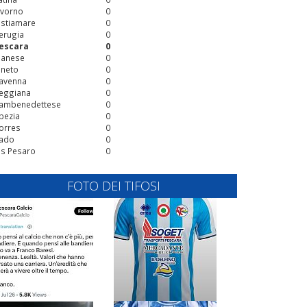
ivorno
0
stiamare
0
erugia
0
escara
0
ianese
0
ineto
0
avenna
0
eggiana
0
ambenedettese
0
pezia
0
orres
0
ado
0
is Pesaro
0
FOTO DEI TIFOSI