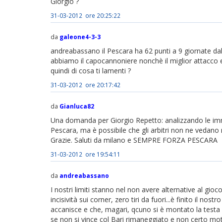
Giorgio ?
31-03-2012 ore 20:25:22
da
galeone4-3-3
andreabassano il Pescara ha 62 punti a 9 giornate dalla
abbiamo il capocannoniere nonchè il miglior attacco e
quindi di cosa ti lamenti ?
31-03-2012 ore 20:17:42
da
Gianluca82
Una domanda per Giorgio Repetto: analizzando le immagi
Pescara, ma è possibile che gli arbitri non ne vedano 
Grazie. Saluti da milano e SEMPRE FORZA PESCARA
31-03-2012 ore 19:54:11
da
andreabassano
I nostri limiti stanno nel non avere alternative al gioc
incisività sui corner, zero tiri da fuori...è finito il no
accanisce e che, magari, qcuno si è montato la testa
se non si vince col Bari rimaneggiato e non certo mo