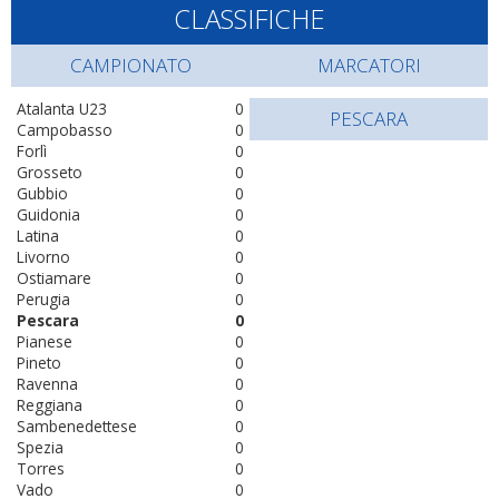
CLASSIFICHE
CAMPIONATO
MARCATORI
Atalanta U23
0
PESCARA
Campobasso
0
Forlì
0
Grosseto
0
Gubbio
0
Guidonia
0
Latina
0
Livorno
0
Ostiamare
0
Perugia
0
Pescara
0
Pianese
0
Pineto
0
Ravenna
0
Reggiana
0
Sambenedettese
0
Spezia
0
Torres
0
Vado
0