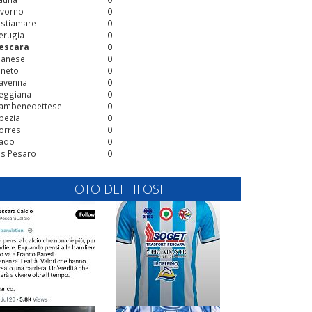
ivorno
0
stiamare
0
erugia
0
escara
0
ianese
0
ineto
0
avenna
0
eggiana
0
ambenedettese
0
pezia
0
orres
0
ado
0
is Pesaro
0
FOTO DEI TIFOSI