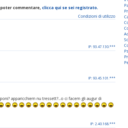
P
di poter commentare,
clicca qui se sei registrato.
Pr
Condizioni di utilizzo
C
Co
Co
A
Sc
Co
IP: 93.47.130.***
P
Pr
Pe
IP: 93.45.101.***
ni? apparicchiem nu tressett?...o ci facem gli augur di
IP: 2.40.168.***