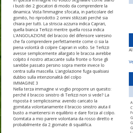
i busti dei 2 giocatori di modo da comprendere la
dinamica. Vista l’immagine sfocata, in particolare del
gomito, ho riprodotto 2 omini stilizzati perché sia
chiara per tutti. La striscia azzurra indica Caprari,
quella bianca Terlizzi mentre quella rossa indica
L’ANGOLAZIONE del braccio del difensore varesino
che fa comprendere perfettamente come ci sia la
piena volontà di colpire Caprari in volto. Se Terlizzi
A
avesse semplicemente allargato le braccia avrebbe
colpito il nostro attaccante sulla fronte o forse gli
Ve
sarebbe passato persino sopra mente invece lo
centra sulla mascella. L’angolazione fuga qualsiasi
dubbio sulla intenzionalità del colpo
IMMAGINE 3
Nella terza immagine vi voglio proporre un quesito:
perché il braccio sinistro di Terlizzi non si vede? La
risposta è semplicissima: avendo caricato la
A
gomitata volontariamente il braccio sinistro aiuta il
C
busto a mantenersi in equilibrio e dare forza al colpo.
F
G
Gomitata a mio parere volontaria da rosso diretto e
G
probabilmente da 2 giornate di squalifica.
G
L