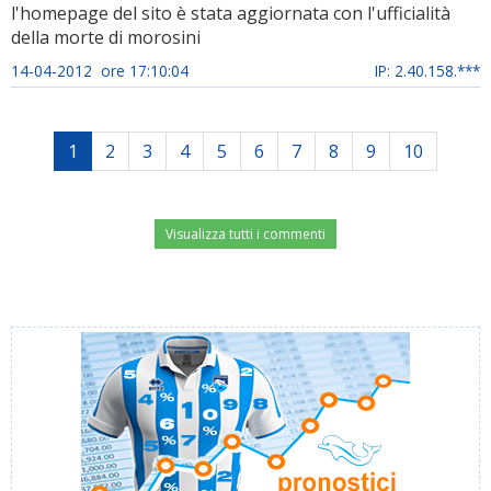
l'homepage del sito è stata aggiornata con l'ufficialità
della morte di morosini
14-04-2012 ore 17:10:04
IP: 2.40.158.***
1
2
3
4
5
6
7
8
9
10
Visualizza tutti i commenti