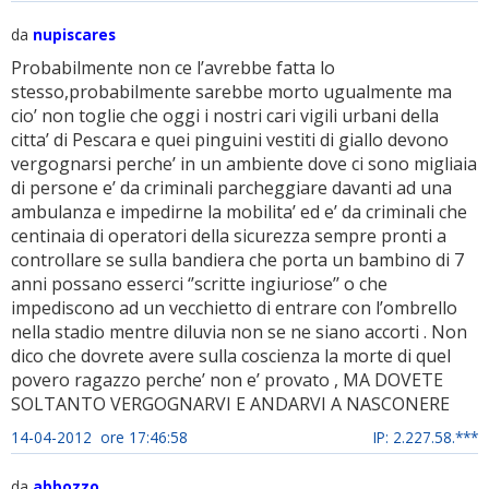
da
nupiscares
Probabilmente non ce l’avrebbe fatta lo
stesso,probabilmente sarebbe morto ugualmente ma
cio’ non toglie che oggi i nostri cari vigili urbani della
citta’ di Pescara e quei pinguini vestiti di giallo devono
vergognarsi perche’ in un ambiente dove ci sono migliaia
di persone e’ da criminali parcheggiare davanti ad una
ambulanza e impedirne la mobilita’ ed e’ da criminali che
centinaia di operatori della sicurezza sempre pronti a
controllare se sulla bandiera che porta un bambino di 7
anni possano esserci ‘’scritte ingiuriose’’ o che
impediscono ad un vecchietto di entrare con l’ombrello
nella stadio mentre diluvia non se ne siano accorti . Non
dico che dovrete avere sulla coscienza la morte di quel
povero ragazzo perche’ non e’ provato , MA DOVETE
SOLTANTO VERGOGNARVI E ANDARVI A NASCONERE
14-04-2012 ore 17:46:58
IP: 2.227.58.***
da
abbozzo