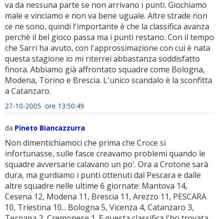
va da nessuna parte se non arrivano i punti. Giochiamo
male e vinciamo e non va bene uguale. Altre strade non
ce ne sono, quindi l'importante è che la classifica avanza
perchè il bel gioco passa ma i punti restano. Con il tempo
che Sarri ha avuto, con l'approssimazione con cui è nata
questa stagione io mi riterrei abbastanza soddisfatto
finora. Abbiamo già affrontato squadre come Bologna,
Modena, Torino e Brescia. L'unico scandalo è la sconfitta
a Catanzaro.
27-10-2005 ore 13:50:49
da
Pineto Biancazzurra
Non dimentichiamoci che prima che Croce si
infortunasse, sulle fasce creavamo problemi quando le
squadre avversarie calavano un po'. Ora a Crotone sarà
dura, ma gurdiamo i punti ottenuti dal Pescara e dalle
altre squadre nelle ultime 6 giornate: Mantova 14,
Cesena 12, Modena 11, Brescia 11, Arezzo 11, PESCARA
10, Triestina 10... Bologna 5, Vicenza 4, Catanzaro 3,
Ternana 2, Cremonese 1. E questa classifica l'ho trovata