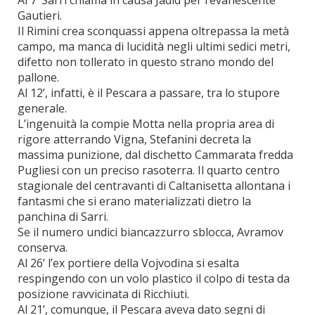
Al 7’ Sarri chiama in causa Jadid per l’evanescente
Gautieri.
Il Rimini crea sconquassi appena oltrepassa la metà
campo, ma manca di lucidità negli ultimi sedici metri,
difetto non tollerato in questo strano mondo del
pallone.
Al 12’, infatti, è il Pescara a passare, tra lo stupore
generale.
L’ingenuità la compie Motta nella propria area di
rigore atterrando Vigna, Stefanini decreta la
massima punizione, dal dischetto Cammarata fredda
Pugliesi con un preciso rasoterra. Il quarto centro
stagionale del centravanti di Caltanisetta allontana i
fantasmi che si erano materializzati dietro la
panchina di Sarri.
Se il numero undici biancazzurro sblocca, Avramov
conserva.
Al 26’ l’ex portiere della Vojvodina si esalta
respingendo con un volo plastico il colpo di testa da
posizione ravvicinata di Ricchiuti.
Al 21’, comunque, il Pescara aveva dato segni di