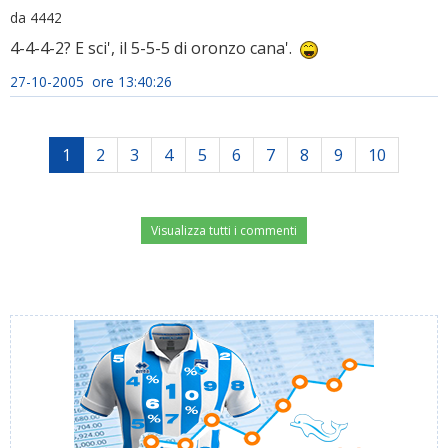
da 4442
4-4-4-2? E sci', il 5-5-5 di oronzo cana'.
27-10-2005 ore 13:40:26
1
2
3
4
5
6
7
8
9
10
Visualizza tutti i commenti