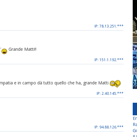
IP: 78.13.251.***
'
Grande Matti!!
IP: 151.1.192.***
simpatia e in campo dà tutto quello che ha, grande Matti
IP: 2.40.145.***
En
Ra
IP: 94.88.126.***
Gi
Il