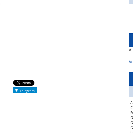
A
Ve
Telegram
A
C
F
G
G
G
L