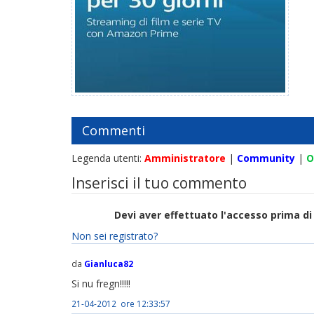
Commenti
Legenda utenti:
Amministratore
|
Community
|
O
Inserisci il tuo commento
Devi aver effettuato l'accesso prima 
Non sei registrato?
da
Gianluca82
Si nu fregn!!!!!
21-04-2012 ore 12:33:57