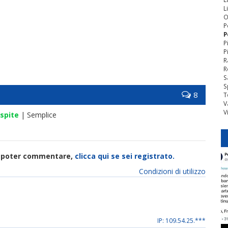
L
O
P
P
P
P
R
R
S
S
8
T
V
V
spite
| Semplice
di poter commentare,
clicca qui se sei registrato.
Condizioni di utilizzo
IP: 109.54.25.***