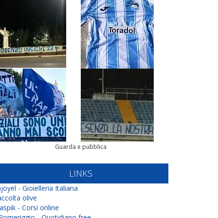
Guarda e pubblica
LINKS
joyel - Gioielleria Italiana
ccolta olive
aspik - Corsi online
 Pomeriggio - Quotidiano free