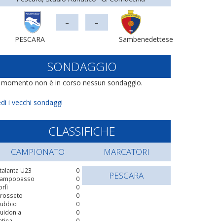
-
-
PESCARA
Sambenedettese
SONDAGGIO
l momento non è in corso nessun sondaggio.
di i vecchi sondaggi
CLASSIFICHE
CAMPIONATO
MARCATORI
talanta U23
0
PESCARA
ampobasso
0
orlì
0
rosseto
0
ubbio
0
uidonia
0
atina
0