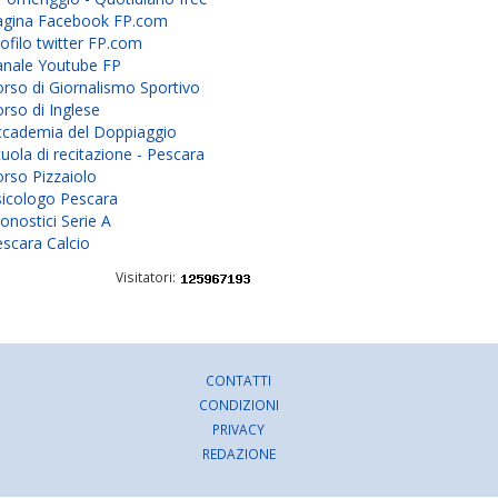
agina Facebook FP.com
ofilo twitter FP.com
anale Youtube FP
rso di Giornalismo Sportivo
rso di Inglese
ccademia del Doppiaggio
uola di recitazione - Pescara
rso Pizzaiolo
sicologo Pescara
onostici Serie A
scara Calcio
Visitatori:
CONTATTI
CONDIZIONI
PRIVACY
REDAZIONE