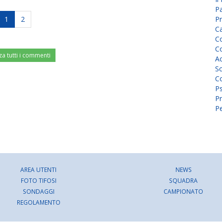
P
1
2
Pr
C
Co
Co
za tutti i commenti
A
Sc
Co
P
Pr
Pe
AREA UTENTI
NEWS
FOTO TIFOSI
SQUADRA
SONDAGGI
CAMPIONATO
REGOLAMENTO