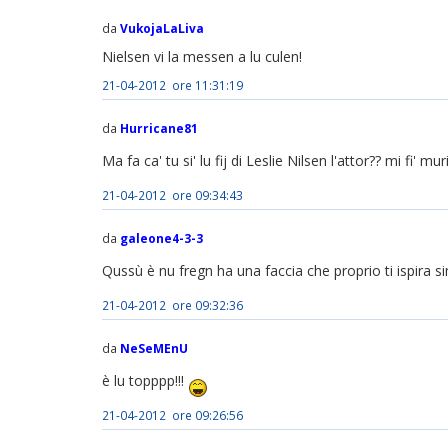
da
VukojaLaLiva
Nielsen vi la messen a lu culen!
21-04-2012 ore 11:31:19
da
Hurricane81
Ma fa ca' tu si' lu fij di Leslie Nilsen l'attor?? mi fi' muri
21-04-2012 ore 09:34:43
da
galeone4-3-3
Qussù è nu fregn ha una faccia che proprio ti ispira 
21-04-2012 ore 09:32:36
da
NeSeMEnU
è lu topppp!!!
21-04-2012 ore 09:26:56