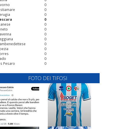
ivorno
0
stiamare
0
erugia
0
escara
0
ianese
0
ineto
0
avenna
0
eggiana
0
ambenedettese
0
pezia
0
orres
0
ado
0
is Pesaro
0
FOTO DEI TIFOSI