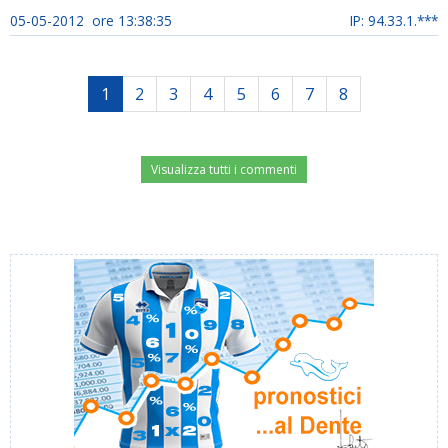
05-05-2012 ore 13:38:35
IP: 94.33.1.***
1
2
3
4
5
6
7
8
Visualizza tutti i commenti