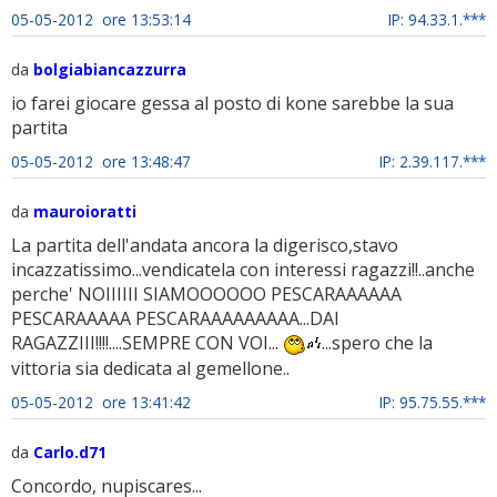
05-05-2012 ore 13:53:14
IP: 94.33.1.***
da
bolgiabiancazzurra
io farei giocare gessa al posto di kone sarebbe la sua
partita
05-05-2012 ore 13:48:47
IP: 2.39.117.***
da
mauroioratti
La partita dell'andata ancora la digerisco,stavo
incazzatissimo...vendicatela con interessi ragazzi!!..anche
perche' NOIIIIII SIAMOOOOOO PESCARAAAAAA
PESCARAAAAA PESCARAAAAAAAAA...DAI
RAGAZZIII!!!!....SEMPRE CON VOI...
...spero che la
vittoria sia dedicata al gemellone..
05-05-2012 ore 13:41:42
IP: 95.75.55.***
da
Carlo.d71
Concordo, nupiscares...