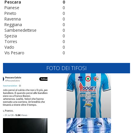
Pescara
0
Pianese
0
Pineto
0
Ravenna
0
Reggiana
0
Sambenedettese
0
Spezia
0
Torres
0
Vado
0
Vis Pesaro
0
FOTO DEI TIFOSI