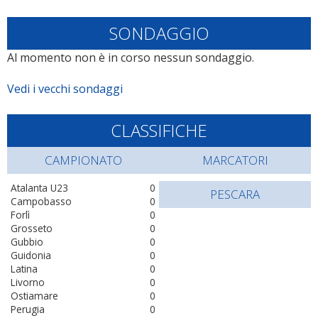
SONDAGGIO
Al momento non è in corso nessun sondaggio.
Vedi i vecchi sondaggi
CLASSIFICHE
CAMPIONATO
MARCATORI
Atalanta U23
0
PESCARA
Campobasso
0
Forlì
0
Grosseto
0
Gubbio
0
Guidonia
0
Latina
0
Livorno
0
Ostiamare
0
Perugia
0