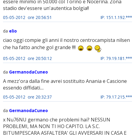
essere minimo in 50.000 col Torino e Nocerina. Zona
stadio dev'essere un'autentica bolgia!!
05-05-2012 ore 20:56:51
IP: 151.1.192.***
da
elio
ciao oggi compie gli anni il nostro centrocampista nilsen
che ha fatto anche gol grande !!!!
05-05-2012 ore 20:50:12
IP: 79.19.181.***
da
GermanodaCuneo
A mezz'ora dalla fine avrei sostituito Anania e Cascione
essendo diffidati....
05-05-2012 ore 20:32:37
IP: 79.17.215.***
da
GermanodaCuneo
x Nu76NU germano che problemi hai? NESSUN
PROBLEMI, MA NON TI HO CAPITO. LA S.C.
BITUMPESCARA ASFALTERA' GLI AVVERSARI IN CASA E