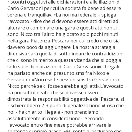
riscontri oggettivi alle dichiarazioni e alle illazioni di
Carlo Gervasoni per cui la società fa bene ad essere
serena e tranquilla». «La norma federale – spiega
l’avvocato - dice che ci devono essere atti diretti ad
alterare o combinare una gara e questi atti non ci
sono. Nicco tra l'altro ha giocato solo pochi minuti
nella gara Piacenza-Pescara per cui credo che ci sia
davvero poco da aggiungere. La nostra strategia
difensiva sarà quella di sottolineare le contraddizioni
che ci sono in merito a questa vicenda che si poggia
solo sulle dichiarazioni di Carlo Gervasoni». Il legale
ha parlato anche del presunto sms fra Nicco e
Gervasoni. «Non esiste nessun sms fra Gervasoni e
Nicco perchè se ci fosse sarebbe agli atti».L’avvocato
ha poi sottolineato che se dovesse essere
dimostrata la responsabilità oggettiva del Pescara, si
rischierebbero 2-3 punti di penalizzazione «Cosa che
noi - ha chiarito il legale - non prendiamo
assolutamente in considerazione». Secondo
l'avvocato entro fine mese potrebbe arrivare la
sentenza di primo grado. «Mi sento di escludere che