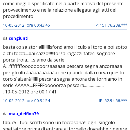
come meglio specificato nella parte motiva del presente
provvedimento e nella relazione allegata agli atti del
procedimento
10-05-2012 ore 00:43:46
IP: 151.76.238.***
da
congiunti
basta co sa storia!!!!!!!!!!sfondiamo il culo al toro e poi sotto
a chi tocca....dai cazzo!!!!!!forza ragazzi fateci sognare
porca troia.......siamo da serie
A....ffffffffoooooooorzaaaaaa pescara segna ancoraaaa
per gli ultràààààààààààà che quando dalla curva questo
coro s'alzerà!!!!!!!! pescara segna ancora che torniamo in
serie AAAAA....FFFFFooooorza pescara.......................
. 10-05-2012 ore 00:17:41
10-05-2012 ore 00:34:54
IP: 62.94.56.***
da
mau_delfino79
fdb.75 i tuoi scritti sono un toccasana!!! ogni singolo
spettatore prima di entrare al tornello dovrebbe ripetere