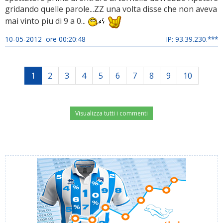
gridando quelle parole...ZZ una volta disse che non aveva
mai vinto piu di 9 a 0...
10-05-2012 ore 00:20:48
IP: 93.39.230.***
1
2
3
4
5
6
7
8
9
10
Visualizza tutti i commenti