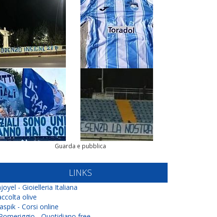
Guarda e pubblica
LINKS
joyel - Gioielleria Italiana
ccolta olive
aspik - Corsi online
 Pomeriggio - Quotidiano free