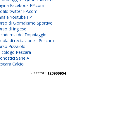
agina Facebook FP.com
ofilo twitter FP.com
anale Youtube FP
rso di Giornalismo Sportivo
rso di Inglese
ccademia del Doppiaggio
uola di recitazione - Pescara
rso Pizzaiolo
sicologo Pescara
onostici Serie A
scara Calcio
Visitatori: