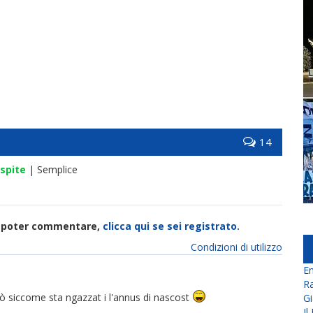
14
spite
| Semplice
di poter commentare,
clicca qui se sei registrato.
Condizioni di utilizzo
En
Ra
ò siccome sta ngazzat i l'annus di nascost
Gi
Il