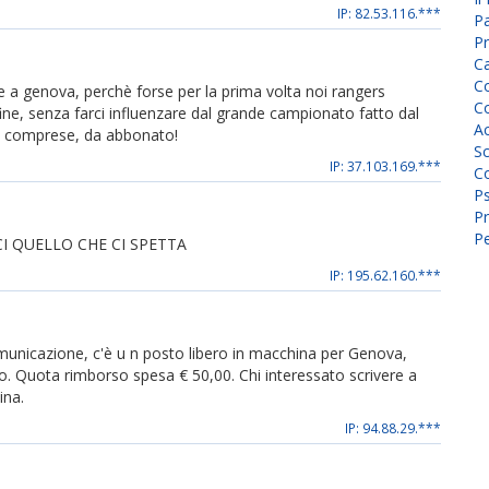
IP: 82.53.116.***
P
Pr
C
Co
 a genova, perchè forse per la prima volta noi rangers
Co
fine, senza farci influenzare dal grande campionato fatto dal
A
le comprese, da abbonato!
Sc
IP: 37.103.169.***
Co
P
Pr
Pe
I QUELLO CHE CI SPETTA
IP: 195.62.160.***
azione, c'è u n posto libero in macchina per Genova,
o. Quota rimborso spesa € 50,00. Chi interessato scrivere a
ina.
IP: 94.88.29.***