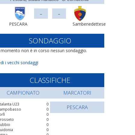
-
-
PESCARA
Sambenedettese
SONDAGGIO
l momento non è in corso nessun sondaggio.
di i vecchi sondaggi
CLASSIFICHE
CAMPIONATO
MARCATORI
talanta U23
0
PESCARA
ampobasso
0
orlì
0
rosseto
0
ubbio
0
uidonia
0
atina
0