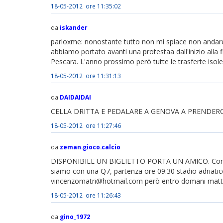
18-05-2012 ore 11:35:02
da
iskander
parloxme: nonostante tutto non mi spiace non andare
abbiamo portato avanti una protestaa dall'inizio alla 
Pescara. L'anno prossimo però tutte le trasferte iso
18-05-2012 ore 11:31:13
da
DAIDAIDAI
CELLA DRITTA E PEDALARE A GENOVA A PRENDERC
18-05-2012 ore 11:27:46
da
zeman.gioco.calcio
DISPONIBILE UN BIGLIETTO PORTA UN AMICO. Comunic
siamo con una Q7, partenza ore 09:30 stadio adriatic
vincenzomatri@hotmail.com però entro domani matt
18-05-2012 ore 11:26:43
da
gino_1972