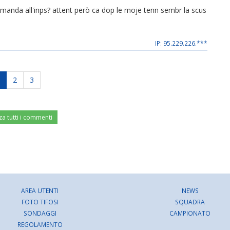
manda all'inps? attent però ca dop le moje tenn sembr la scus
IP: 95.229.226.***
2
3
za tutti i commenti
AREA UTENTI
NEWS
FOTO TIFOSI
SQUADRA
SONDAGGI
CAMPIONATO
REGOLAMENTO