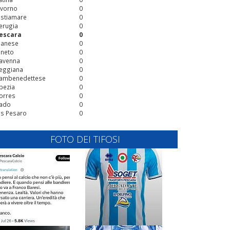
ivorno
0
stiamare
0
erugia
0
escara
0
ianese
0
ineto
0
avenna
0
eggiana
0
ambenedettese
0
pezia
0
orres
0
ado
0
is Pesaro
0
FOTO DEI TIFOSI