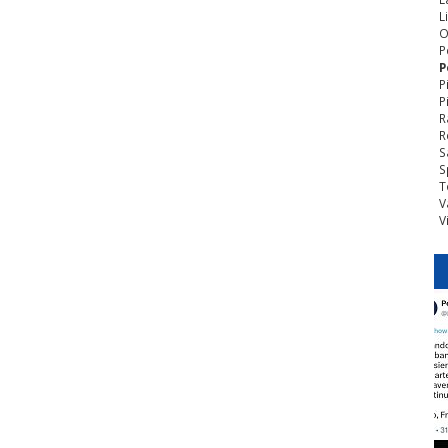
L
O
P
P
P
P
R
R
S
S
T
V
V