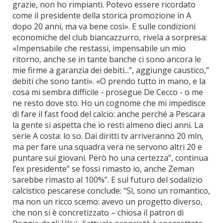
grazie, non ho rimpianti. Potevo essere ricordato
come il presidente della storica promozione in A
dopo 20 anni, ma va bene così». E sulle condizioni
economiche del club biancazzurro, rivela a sorpresa:
«Impensabile che restassi, impensabile un mio
ritorno, anche se in tante banche ci sono ancora le
mie firme a garanzia dei debiti...”, aggiunge caustico,”
debiti che sono tanti». «O prendo tutto in mano, e la
cosa mi sembra difficile - prosegue De Cecco - o me
ne resto dove sto. Ho un cognome che mi impedisce
di fare il fast food del calcio: anche perché a Pescara
la gente si aspetta che io resti almeno dieci anni. La
serie A costa: lo so. Dai diritti tv arriveranno 20 mln,
ma per fare una squadra vera ne servono altri 20 e
puntare sui giovani. Però ho una certezza”, continua
l’ex presidente” se fossi rimasto io, anche Zeman
sarebbe rimasto al 100%”. E sul futuro del sodalizio
calcistico pescarese conclude: “Sì, sono un romantico,
ma non un ricco scemo: avevo un progetto diverso,
che non si è concretizzato – chiosa il patron di