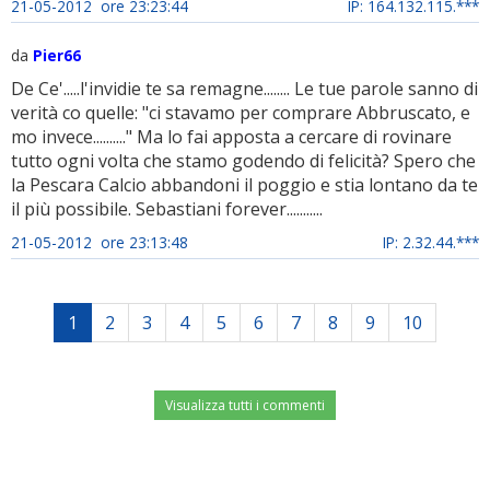
21-05-2012 ore 23:23:44
IP: 164.132.115.***
da
Pier66
De Ce'.....l'invidie te sa remagne........ Le tue parole sanno di
verità co quelle: "ci stavamo per comprare Abbruscato, e
mo invece.........." Ma lo fai apposta a cercare di rovinare
tutto ogni volta che stamo godendo di felicità? Spero che
la Pescara Calcio abbandoni il poggio e stia lontano da te
il più possibile. Sebastiani forever...........
21-05-2012 ore 23:13:48
IP: 2.32.44.***
1
2
3
4
5
6
7
8
9
10
Visualizza tutti i commenti