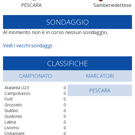
PESCARA
Sambenedettese
SONDAGGIO
Al momento non è in corso nessun sondaggio.
Vedi i vecchi sondaggi
CLASSIFICHE
CAMPIONATO
MARCATORI
Atalanta U23
0
PESCARA
Campobasso
0
Forlì
0
Grosseto
0
Gubbio
0
Guidonia
0
Latina
0
Livorno
0
Ostiamare
0