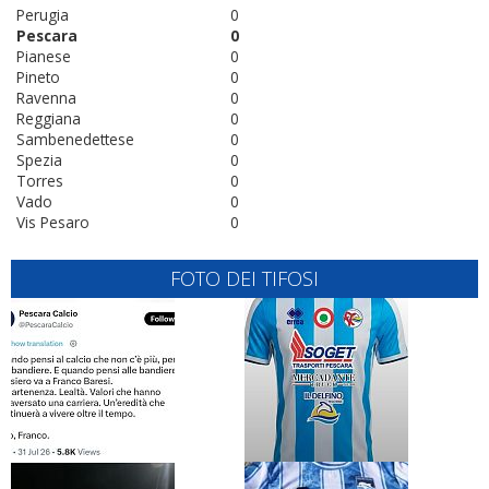
Perugia
0
Pescara
0
Pianese
0
Pineto
0
Ravenna
0
Reggiana
0
Sambenedettese
0
Spezia
0
Torres
0
Vado
0
Vis Pesaro
0
FOTO DEI TIFOSI