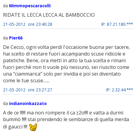
da
Mimmopescaracolli
RIDATE IL LECCA LECCA AL BAMBOCCIO
21-05-2012 ore 23:40:28
IP: 87.21.180.***
da
Pier66
De Cecco, ogni volta perdi l'occasione buona per tacere,
hai scelto di restare fuori accampando scuse ridicole e
patetiche. Bene, ora metti in atto la tua scelta e rimani
fuori perchè non ti vuole più nessuno, sei riuscito come
una "ciammarica" solo per invidia e poi sei diventato
come le tue scuse.......
21-05-2012 ore 23:27:27
IP: 2.32.44.***
da
indianoinkazzato
A de ce !!!!!! ma non rompere il ca z2o!!!! e vatta a durmì
bummò !!!!! stai prendendo le sembianze di quella merda
di gaucci !!!!