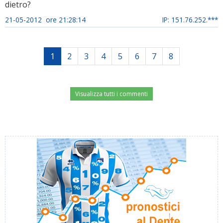
dietro?
21-05-2012 ore 21:28:14
IP: 151.76.252.***
1
2
3
4
5
6
7
8
Visualizza tutti i commenti