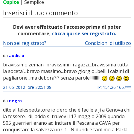
Ospite
| Semplice
Inserisci il tuo commento
Devi aver effettuato l'accesso prima di poter
commentare,
clicca qui se sei registrato.
Non sei registrato?
Condizioni di utilizzo
da
audisio
bravissimo zeman...bravissimi i ragazzi...bravissima tutta
la soceta'...bravo massimo...bravo giorgio...belli i calzini di
pagliarone...ma debora?!? senza parole!!!!!!!!!!!!
21-05-2012 ore 22:51:08
IP: 151.26.166.***
da
negro
dite al telespettatore io c'ero che è facile a ji a Genova chi
la tessere....dij addò si truvev il 17 maggio 2009 quando
505 guerrieri erano ad incitare il Pescara a CAVA per
conquistare la salvezza in C1....N'dundì e facil mo a Parlà