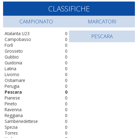
CLASSIFICHE
CAMPIONATO
MARCATORI
Atalanta U23
0
PESCARA
Campobasso
0
Forlì
0
Grosseto
0
Gubbio
0
Guidonia
0
Latina
0
Livorno
0
Ostiamare
0
Perugia
0
Pescara
0
Pianese
0
Pineto
0
Ravenna
0
Reggiana
0
Sambenedettese
0
Spezia
0
Torres
0