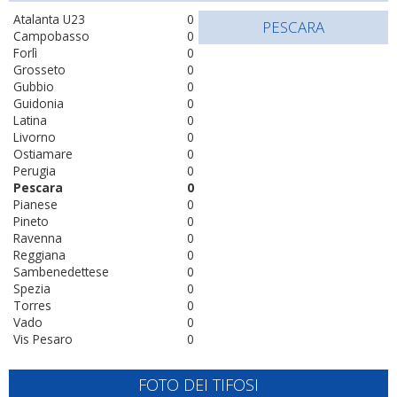
Atalanta U23
0
PESCARA
Campobasso
0
Forlì
0
Grosseto
0
Gubbio
0
Guidonia
0
Latina
0
Livorno
0
Ostiamare
0
Perugia
0
Pescara
0
Pianese
0
Pineto
0
Ravenna
0
Reggiana
0
Sambenedettese
0
Spezia
0
Torres
0
Vado
0
Vis Pesaro
0
FOTO DEI TIFOSI