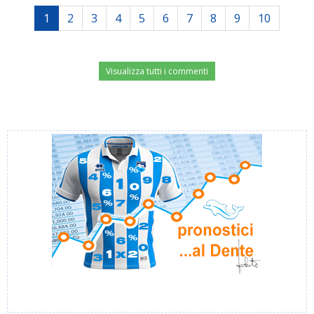
1
2
3
4
5
6
7
8
9
10
Visualizza tutti i commenti