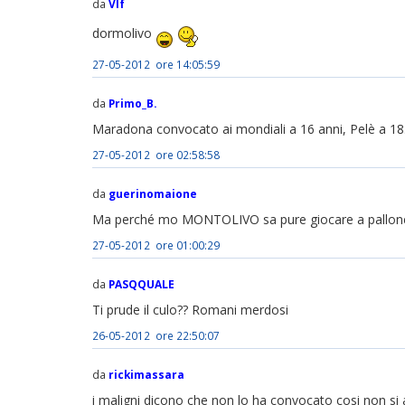
da
Vlf
dormolivo
27-05-2012 ore 14:05:59
da
Primo_B.
Maradona convocato ai mondiali a 16 anni, Pelè a 18
27-05-2012 ore 02:58:58
da
guerinomaione
Ma perché mo MONTOLIVO sa pure giocare a pallone? .
27-05-2012 ore 01:00:29
da
PASQQUALE
Ti prude il culo?? Romani merdosi
26-05-2012 ore 22:50:07
da
rickimassara
i maligni dicono che non lo ha convocato cosi non si alz