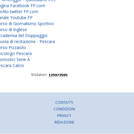
agina Facebook FP.com
ofilo twitter FP.com
anale Youtube FP
rso di Giornalismo Sportivo
rso di Inglese
ccademia del Doppiaggio
uola di recitazione - Pescara
rso Pizzaiolo
sicologo Pescara
onostici Serie A
scara Calcio
Visitatori:
CONTATTI
CONDIZIONI
PRIVACY
REDAZIONE