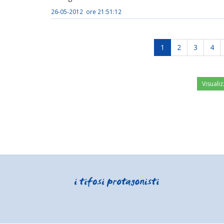
26-05-2012 ore 21:51:12
1
2
3
4
Visualiz