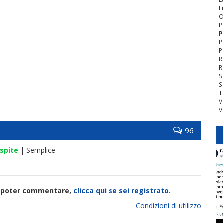
L
O
P
P
P
P
R
R
S
S
T
V
V
96
spite
| Semplice
di poter commentare,
clicca qui se sei registrato.
Condizioni di utilizzo