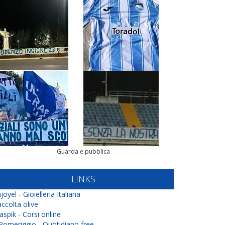
Guarda e pubblica
LINKS
joyel - Gioielleria Italiana
ccolta olive
aspik - Corsi online
 Pomeriggio - Quotidiano free