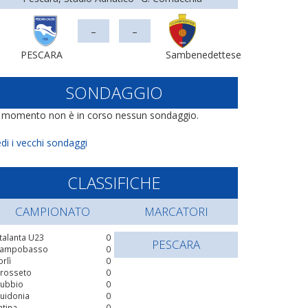
-
-
PESCARA
Sambenedettese
SONDAGGIO
l momento non è in corso nessun sondaggio.
di i vecchi sondaggi
CLASSIFICHE
CAMPIONATO
MARCATORI
talanta U23
0
PESCARA
ampobasso
0
orlì
0
rosseto
0
ubbio
0
uidonia
0
atina
0