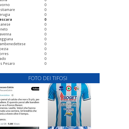
ivorno
0
stiamare
0
erugia
0
escara
0
ianese
0
ineto
0
avenna
0
eggiana
0
ambenedettese
0
pezia
0
orres
0
ado
0
is Pesaro
0
FOTO DEI TIFOSI