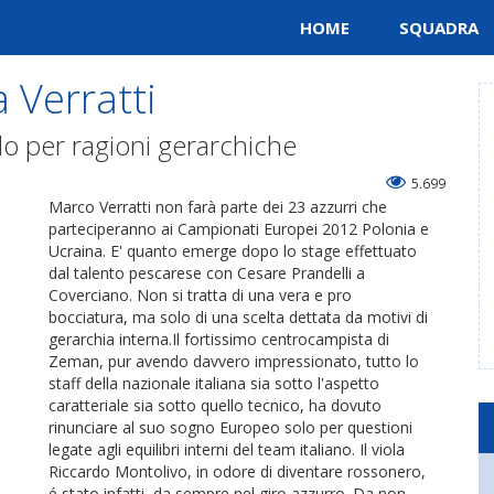
HOME
SQUADRA
a Verratti
olo per ragioni gerarchiche
5.699
Marco Verratti non farà parte dei 23 azzurri che
parteciperanno ai Campionati Europei 2012 Polonia e
Ucraina. E' quanto emerge dopo lo stage effettuato
dal talento pescarese con Cesare Prandelli a
Coverciano. Non si tratta di una vera e pro
bocciatura, ma solo di una scelta dettata da motivi di
gerarchia interna.Il fortissimo centrocampista di
Zeman, pur avendo davvero impressionato, tutto lo
staff della nazionale italiana sia sotto l'aspetto
caratteriale sia sotto quello tecnico, ha dovuto
rinunciare al suo sogno Europeo solo per questioni
legate agli equilibri interni del team italiano. Il viola
Riccardo Montolivo, in odore di diventare rossonero,
é stato,infatti, da sempre nel giro azzurro. Da non