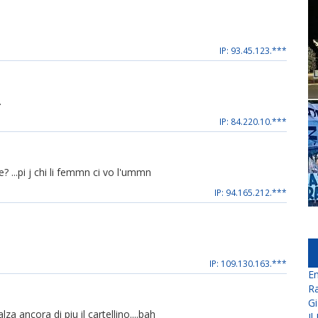
IP: 93.45.123.***
.
IP: 84.220.10.***
..pi j chi li femmn ci vo l'ummn
IP: 94.165.212.***
IP: 109.130.163.***
En
Ra
Gi
a ancora di piu il cartellino....bah
Il