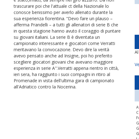
trascurare poi che l'attuale ct della Nazionale lo
conosce benissimo per averlo allenato durante la
sua esperienza fiorentina. “Devo fare un plauso –
afferma Prandelli – a tutti gli allenatori di serie B che
in questa stagione hanno avuto il coraggio di puntare
su giovani italiani. La serie B è diventata un
campionato interessante e giocatori come Verratti
meritavano la convocazione. Devo dire la verità
A
avevo pensato anche ad Insigne, poi ho preferito
scegliere giocatori giovani che avevano maggiore
Ve
esperienza in serie A".Verratti appena rientro in città,
ieri sera, ha raggiunto i suoi compagni in ritiro al
Promenade in vista dell'ultima gara di campionato
all'Adriatico contro la Nocerina.
A
C
F
G
G
G
L