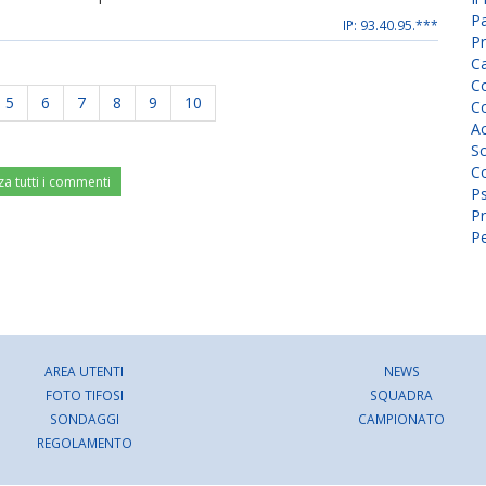
P
IP: 93.40.95.***
Pr
C
Co
5
6
7
8
9
10
Co
A
Sc
Co
za tutti i commenti
P
Pr
Pe
AREA UTENTI
NEWS
FOTO TIFOSI
SQUADRA
SONDAGGI
CAMPIONATO
REGOLAMENTO