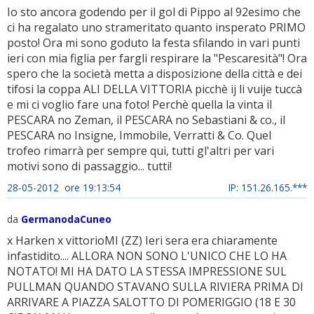
Io sto ancora godendo per il gol di Pippo al 92esimo che
ci ha regalato uno strameritato quanto insperato PRIMO
posto! Ora mi sono goduto la festa sfilando in vari punti
ieri con mia figlia per fargli respirare la "Pescaresità"! Ora
spero che la società metta a disposizione della città e dei
tifosi la coppa ALI DELLA VITTORIA picchè ij li vuije tuccà
e mi ci voglio fare una foto! Perchè quella la vinta il
PESCARA no Zeman, il PESCARA no Sebastiani & co., il
PESCARA no Insigne, Immobile, Verratti & Co. Quel
trofeo rimarrà per sempre qui, tutti gl'altri per vari
motivi sono di passaggio... tutti!
28-05-2012 ore 19:13:54
IP: 151.26.165.***
da
GermanodaCuneo
x Harken x vittorioMI (ZZ) Ieri sera era chiaramente
infastidito.... ALLORA NON SONO L'UNICO CHE LO HA
NOTATO! MI HA DATO LA STESSA IMPRESSIONE SUL
PULLMAN QUANDO STAVANO SULLA RIVIERA PRIMA DI
ARRIVARE A PIAZZA SALOTTO DI POMERIGGIO (18 E 30