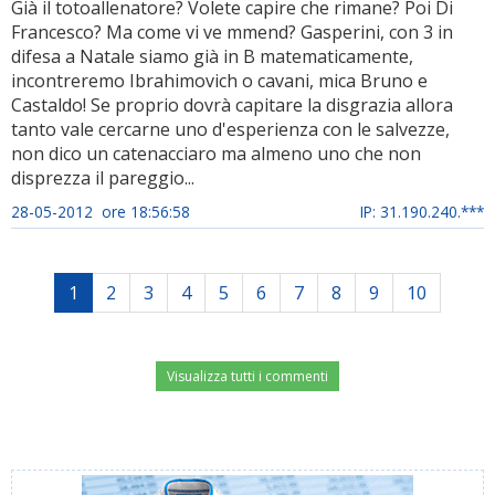
Già il totoallenatore? Volete capire che rimane? Poi Di
Francesco? Ma come vi ve mmend? Gasperini, con 3 in
difesa a Natale siamo già in B matematicamente,
incontreremo Ibrahimovich o cavani, mica Bruno e
Castaldo! Se proprio dovrà capitare la disgrazia allora
tanto vale cercarne uno d'esperienza con le salvezze,
non dico un catenacciaro ma almeno uno che non
disprezza il pareggio...
28-05-2012 ore 18:56:58
IP: 31.190.240.***
1
2
3
4
5
6
7
8
9
10
Visualizza tutti i commenti