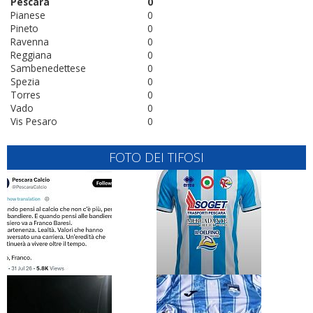
Pescara
0
Pianese
0
Pineto
0
Ravenna
0
Reggiana
0
Sambenedettese
0
Spezia
0
Torres
0
Vado
0
Vis Pesaro
0
FOTO DEI TIFOSI