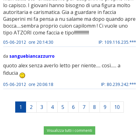
lo capisco. I giovani hanno bisogno di una figura molto
autoritaria e carismatica. Gia a guardare in faccia
Gasperini mi fa pensa a nu salame ma dopo quando apre
bocca.....sembra proprio cuion capilomm ! Ci vuole uno
tipo ATZORI come faccia e tipo!!!!!!!!!!!!!!!!
05-06-2012 ore 20:14:30
IP: 109.116.235.***
da
sanguebiancazzurro
quoto alex senza averlo letto per niente..... così...... a
fiducia
05-06-2012 ore 20:06:18
IP: 80.239.242.***
1
2
3
4
5
6
7
8
9
10
Visualizza tutti i commenti