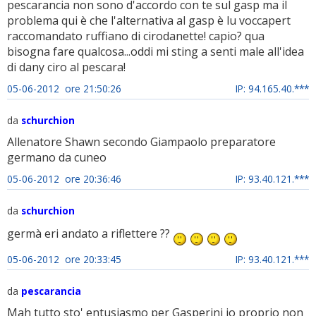
pescarancia non sono d'accordo con te sul gasp ma il
problema qui è che l'alternativa al gasp è lu voccapert
raccomandato ruffiano di cirodanette! capio? qua
bisogna fare qualcosa...oddi mi sting a senti male all'idea
di dany ciro al pescara!
05-06-2012 ore 21:50:26
IP: 94.165.40.***
da
schurchion
Allenatore Shawn secondo Giampaolo preparatore
germano da cuneo
05-06-2012 ore 20:36:46
IP: 93.40.121.***
da
schurchion
germà eri andato a riflettere ??
05-06-2012 ore 20:33:45
IP: 93.40.121.***
da
pescarancia
Mah tutto sto' entusiasmo per Gasperini io proprio non