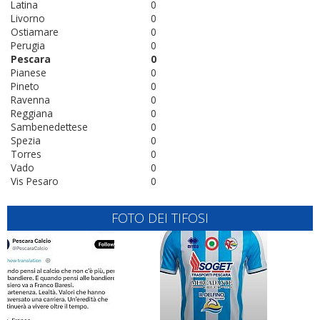
Latina
0
Livorno
0
Ostiamare
0
Perugia
0
Pescara
0
Pianese
0
Pineto
0
Ravenna
0
Reggiana
0
Sambenedettese
0
Spezia
0
Torres
0
Vado
0
Vis Pesaro
0
FOTO DEI TIFOSI