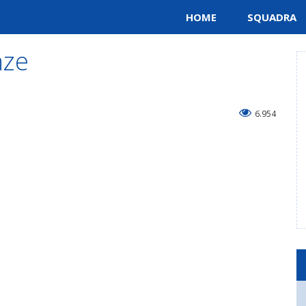
HOME
SQUADRA
nze
6.954