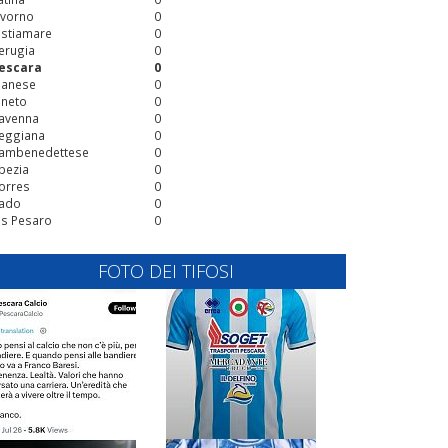
ivorno
0
stiamare
0
erugia
0
escara
0
ianese
0
ineto
0
avenna
0
eggiana
0
ambenedettese
0
pezia
0
orres
0
ado
0
is Pesaro
0
FOTO DEI TIFOSI