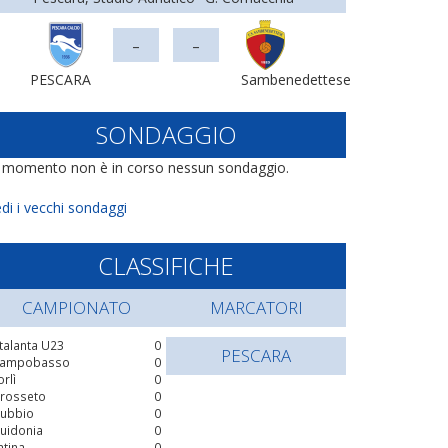
-
-
PESCARA
Sambenedettese
SONDAGGIO
l momento non è in corso nessun sondaggio.
di i vecchi sondaggi
CLASSIFICHE
CAMPIONATO
MARCATORI
talanta U23
0
PESCARA
ampobasso
0
orlì
0
rosseto
0
ubbio
0
uidonia
0
atina
0