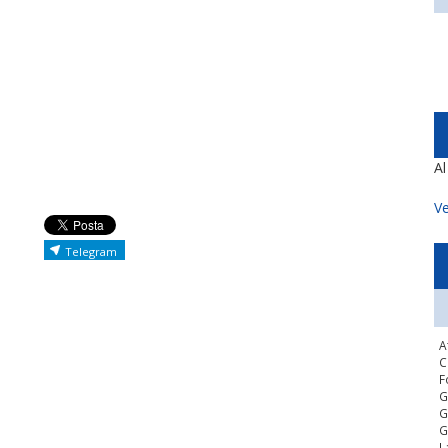
A
Ve
Telegram
A
C
F
G
G
G
L