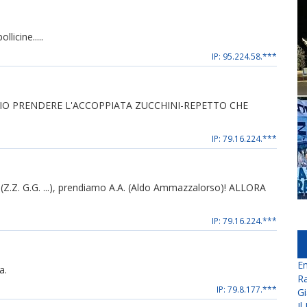
llicine.....
IP: 95.224.58.***
IO PRENDERE L'ACCOPPIATA ZUCCHINI-REPETTO CHE
IP: 79.16.224.***
ene (Z.Z. G.G. ...), prendiamo A.A. (Aldo Ammazzalorso)! ALLORA
IP: 79.16.224.***
En
a.
Ra
IP: 79.8.177.***
Gi
Il