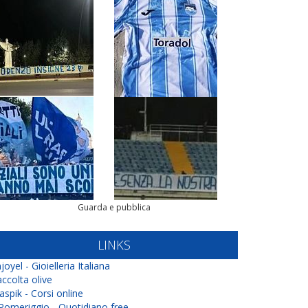
Guarda e pubblica
LINKS
joyel - Gioielleria Italiana
ccolta olive
aspik - Corsi online
 Pomeriggio - Quotidiano free