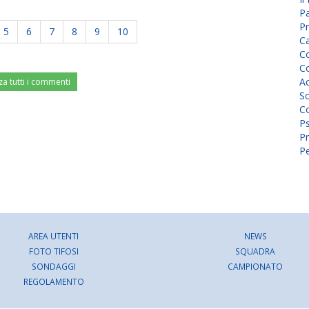
P
Pr
5
6
7
8
9
10
C
Co
Co
A
za tutti i commenti
Sc
Co
P
Pr
Pe
AREA UTENTI
NEWS
FOTO TIFOSI
SQUADRA
SONDAGGI
CAMPIONATO
REGOLAMENTO