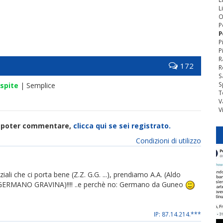
L
O
P
P
P
P
R
172
R
S
S
spite
| Semplice
T
V
V
di poter commentare,
clicca qui se sei registrato.
Condizioni di utilizzo
ali che ci porta bene (Z.Z. G.G. ...), prendiamo A.A. (Aldo
RMANO GRAVINA)!!!! ..e perchè no: Germano da Guneo
IP: 87.14.214.***