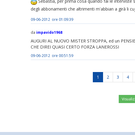
Sebastià, per prima cosa quando fai le interviste 
degli abbonamenti che altrimenti m'abbian a girà li cuj
09-06-2012 ore 01:09:39
da
impavido1968
AUGURI AL NUOVO MISTER STROPPA, ed un PENSIER
CHE DIREI QUASI CERTO FORZA LANEROSSI
09-06-2012 ore 00:51:59
1
2
3
4
Visualiz