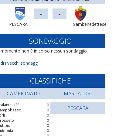
-
-
PESCARA
Sambenedettese
SONDAGGIO
l momento non è in corso nessun sondaggio.
di i vecchi sondaggi
CLASSIFICHE
CAMPIONATO
MARCATORI
talanta U23
0
PESCARA
ampobasso
0
orlì
0
rosseto
0
ubbio
0
uidonia
0
atina
0