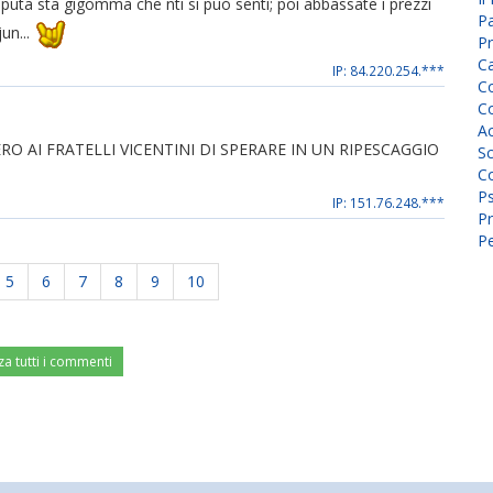
sputa sta gigomma che nti si puó sentì; poi abbassate i prezzi
P
un...
Pr
C
IP: 84.220.254.***
Co
Co
A
O AI FRATELLI VICENTINI DI SPERARE IN UN RIPESCAGGIO
Sc
Co
P
IP: 151.76.248.***
Pr
Pe
5
6
7
8
9
10
za tutti i commenti