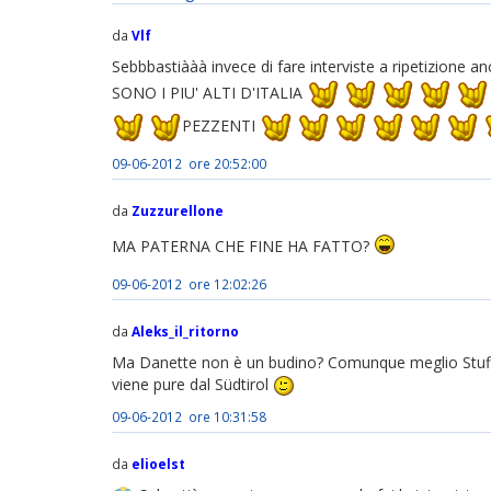
da
Vlf
Sebbbastiààà invece di fare interviste a ripetizion
SONO I PIU' ALTI D'ITALIA
PEZZENTI
09-06-2012 ore 20:52:00
da
Zuzzurellone
MA PATERNA CHE FINE HA FATTO?
09-06-2012 ore 12:02:26
da
Aleks_il_ritorno
Ma Danette non è un budino? Comunque meglio Stuffer
viene pure dal Südtirol
09-06-2012 ore 10:31:58
da
elioelst