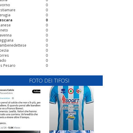
ivorno
0
stiamare
0
erugia
0
escara
0
ianese
0
ineto
0
avenna
0
eggiana
0
ambenedettese
0
pezia
0
orres
0
ado
0
is Pesaro
0
FOTO DEI TIFOSI