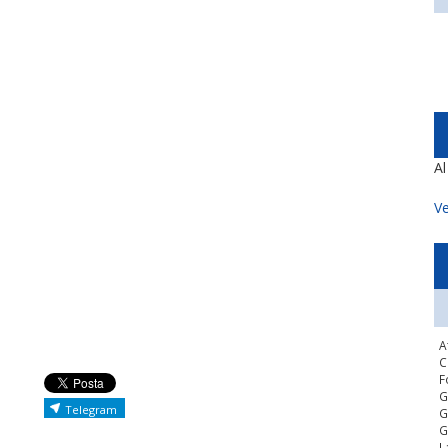
A
Ve
A
C
F
G
Telegram
G
G
L