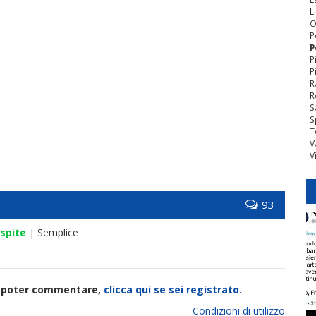
L
O
P
P
P
P
R
R
S
S
T
V
V
93
spite
| Semplice
di poter commentare,
clicca qui se sei registrato.
Condizioni di utilizzo