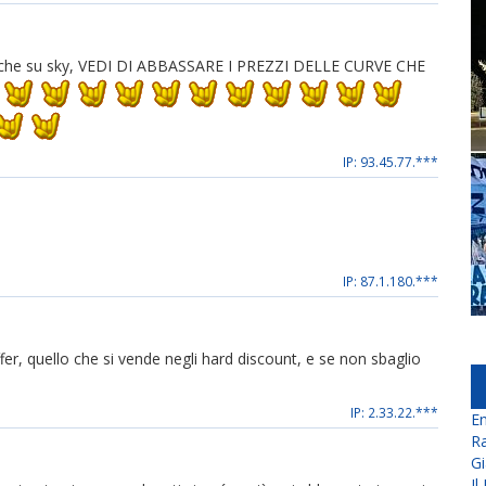
e anche su sky, VEDI DI ABBASSARE I PREZZI DELLE CURVE CHE
IP: 93.45.77.***
IP: 87.1.180.***
, quello che si vende negli hard discount, e se non sbaglio
IP: 2.33.22.***
En
Ra
Gi
Il