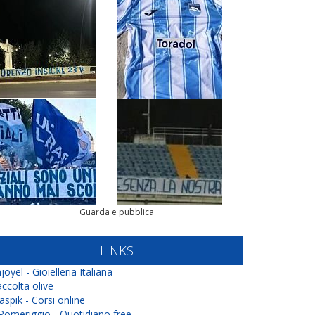
Guarda e pubblica
LINKS
joyel - Gioielleria Italiana
ccolta olive
aspik - Corsi online
 Pomeriggio - Quotidiano free