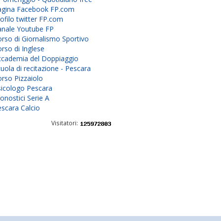
agina Facebook FP.com
ofilo twitter FP.com
anale Youtube FP
rso di Giornalismo Sportivo
rso di Inglese
ccademia del Doppiaggio
uola di recitazione - Pescara
rso Pizzaiolo
sicologo Pescara
onostici Serie A
scara Calcio
Visitatori: