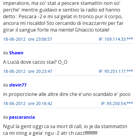
imperatore, ma so' stat a pescare stamattin non so'
perche' mentre guidavo e sentivo la radio ed hanno
detto : Pescara -2 e mi sa'gelat in tronco pur il corpo,
ancora mi riscaldo! Sto cercando di incazzarmi per far
girar il sangue forte ma niente! Ghiaccio totale!
18-06-2012 ore 23:06:57
IP: 109.114.33.***
da
Shawn
A Lucià dove cazzo stai? O_O
18-06-2012 ore 20:23:47
IP: 95.251.177.***
da
slevin77
in proporzione alle altre dire che e'uno scandalo e' poco
18-06-2012 ore 20:16:42
IP: 95.250.54.***
da
pescarancia
Ngul la gent oggi ca sa mort di call, io je da stammattin
ca mi sting a gela' ngu -2 atr ch cazz!!!!!!!!!!!!!!