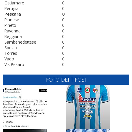
Ostiamare
0
Perugia
0
Pescara
0
Pianese
0
Pineto
0
Ravenna
0
Reggiana
0
Sambenedettese
0
Spezia
0
Torres
0
Vado
0
Vis Pesaro
0
FOTO DEI TIFOSI