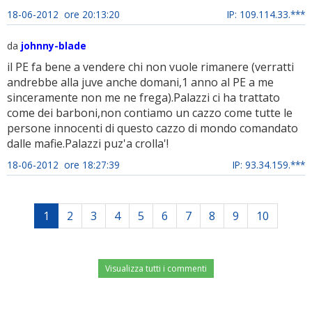
18-06-2012 ore 20:13:20
IP: 109.114.33.***
da
johnny-blade
il PE fa bene a vendere chi non vuole rimanere (verratti
andrebbe alla juve anche domani,1 anno al PE a me
sinceramente non me ne frega).Palazzi ci ha trattato
come dei barboni,non contiamo un cazzo come tutte le
persone innocenti di questo cazzo di mondo comandato
dalle mafie.Palazzi puz'a crolla'!
18-06-2012 ore 18:27:39
IP: 93.34.159.***
1
2
3
4
5
6
7
8
9
10
Visualizza tutti i commenti