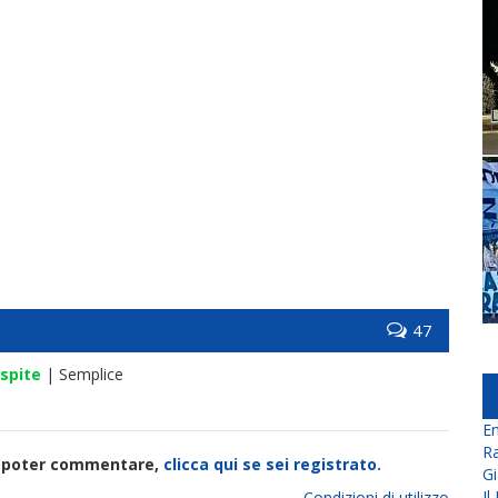
47
spite
| Semplice
En
Ra
di poter commentare,
clicca qui se sei registrato.
Gi
Il
Condizioni di utilizzo