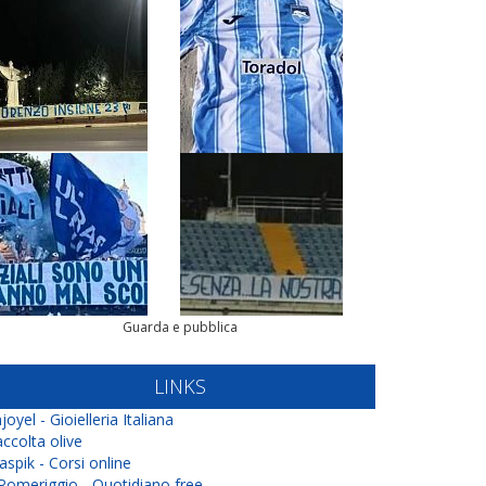
Guarda e pubblica
LINKS
joyel - Gioielleria Italiana
ccolta olive
aspik - Corsi online
 Pomeriggio - Quotidiano free