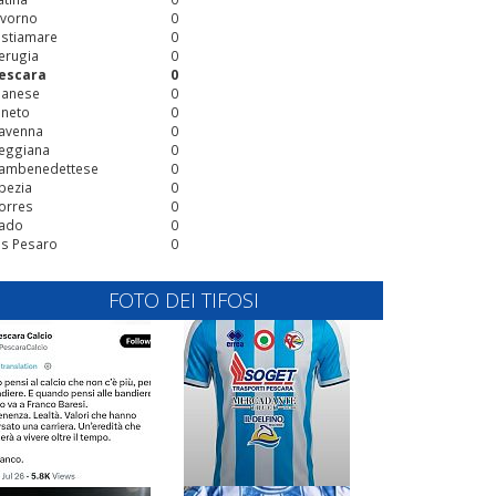
ivorno
0
stiamare
0
erugia
0
escara
0
ianese
0
ineto
0
avenna
0
eggiana
0
ambenedettese
0
pezia
0
orres
0
ado
0
is Pesaro
0
FOTO DEI TIFOSI