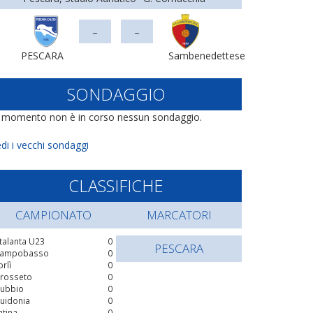
-
-
PESCARA
Sambenedettese
SONDAGGIO
l momento non è in corso nessun sondaggio.
di i vecchi sondaggi
CLASSIFICHE
CAMPIONATO
MARCATORI
talanta U23
0
PESCARA
ampobasso
0
orlì
0
rosseto
0
ubbio
0
uidonia
0
atina
0