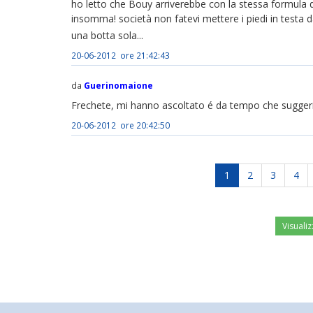
ho letto che Bouy arriverebbe con la stessa formula di
insomma! società non fatevi mettere i piedi in testa d
una botta sola...
20-06-2012 ore 21:42:43
da
Guerinomaione
Frechete, mi hanno ascoltato é da tempo che suggerivo
20-06-2012 ore 20:42:50
1
2
3
4
Visualiz