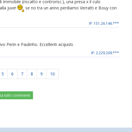
 Immobile (riscatto e controrisc.), una presa x il culo
alla juve!
se no tra un anno perdiamo Verratti e Bouy con
IP: 151.26.146.***
 Perin e Paulinho. Eccellenti acquisti.
IP: 2.229.209.***
5
6
7
8
9
10
za tutti i commenti