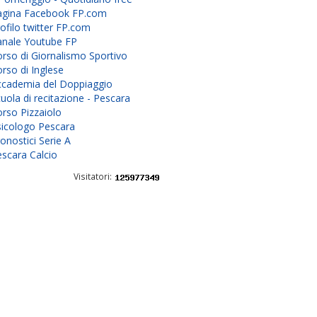
agina Facebook FP.com
ofilo twitter FP.com
anale Youtube FP
rso di Giornalismo Sportivo
rso di Inglese
ccademia del Doppiaggio
uola di recitazione - Pescara
rso Pizzaiolo
sicologo Pescara
onostici Serie A
scara Calcio
Visitatori: