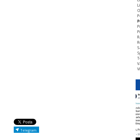
L
O
P
P
P
P
R
R
S
S
T
V
V
Telegram