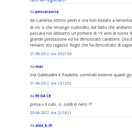
da
pescarancia
da s.andrea ottimo perin e ora non iniziate a lamentar
di cio' e che rimango svalordito dal fatto che andiamo
pescara noi abbiamo un portiere di 19 anni di nome RA
grande prestazione ed ha dimostrato carattere. Ora d
teniano sto ragazzo Ragni che ha dimostrato di saperci fa
21-06-2012 ore 20:21:03
da
mac
ma Gabbiadini e Paulinho sommati insieme quanti gol ha
21-06-2012 ore 10:13:52
da
PE DA CR
presa x il culo...o...soldi in nero ??
20-06-2012 ore 22:18:11
da
alex_b_III