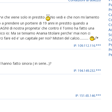
P
Pr
C
vi che viene solo in prestito
No vedi e che non mi lamento
Co
 a prendere un portiere di 19 anni in prestito quando a
Co
GNI di nostra proprieta' che contro il Torino ha fatto una
A
ico io: Ma se teniamo Anania titolare perche' mai non ci
Sc
re ed e' un capitale per noi? Misteri del calcio............
Co
P
IP: 109.112.116.***
Pr
Pe
nno fatto sinora ( in serie...)?
IP: 194.149.232.***
IP: 151.65.146.***