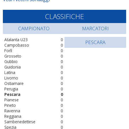
CLASSIFICHE
CAMPIONATO
MARCATORI
Atalanta U23
0
PESCARA
Campobasso
0
Forlì
0
Grosseto
0
Gubbio
0
Guidonia
0
Latina
0
Livorno
0
Ostiamare
0
Perugia
0
Pescara
0
Pianese
0
Pineto
0
Ravenna
0
Reggiana
0
Sambenedettese
0
Spezia
0