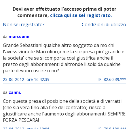
Devi aver effettuato l'accesso prima di poter
commentare,
clicca qui se sei registrato.
Non sei registrato?
Condizioni di utilizzo
da
marcoone
Grande Sebastiani qualche altro soggetto da mo chi
l'avess vinnute Marcolino,x me la sorpresa piu' grande e'
la societa' che se si comporta cosi giustifica anche il
prezzo degli abbonamenti d'altronde li sold da qualche
parte devono uscire o no?
23-06-2012 ore 16:42:39
IP: 82.60.39.***
da
zanni.
Con questa presa di posizione della società e di verratti
(che sia vera fino alla fine del contratto) riesco a
giustificare anche l'aumento degli abbonamenti. SEMPRE
FORZA PESCARA!
23-06-2012 ore 14:10:06
IP: 79.8.180.***