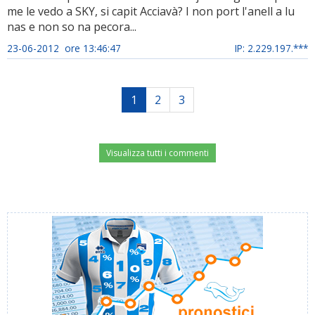
me le vedo a SKY, si capit Acciavà? I non port l'anell a lu
nas e non so na pecora...
23-06-2012 ore 13:46:47
IP: 2.229.197.***
1
2
3
Visualizza tutti i commenti