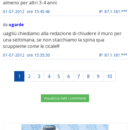
almeno per altri 3-4 anni.
01-07-2012 ore 15:45:46
IP: 87.1.181.***
da
ugarde
uagliù chiediamo alla redazione di chiudere il muro per
una settimana, se non stacchiamo la spina qua
scuppieme come le cicale!!!
01-07-2012 ore 15:35:30
IP: 87.1.181.***
1
2
3
4
5
6
7
8
9
10
Visualizza tutti i commenti