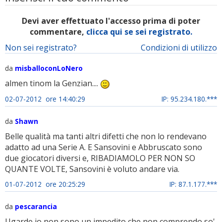
Devi aver effettuato l'accesso prima di poter
commentare,
clicca qui se sei registrato.
Non sei registrato?
Condizioni di utilizzo
da
misballoconLoNero
almen tinom la Genzian....
02-07-2012 ore 14:40:29
IP: 95.234.180.***
da
Shawn
Belle qualità ma tanti altri difetti che non lo rendevano
adatto ad una Serie A. E Sansovini e Abbruscato sono
due giocatori diversi e, RIBADIAMOLO PER NON SO
QUANTE VOLTE, Sansovini è voluto andare via.
01-07-2012 ore 20:25:29
IP: 87.1.177.***
da
pescarancia
Ugarde io non sono un impedito che non comprendo,so'