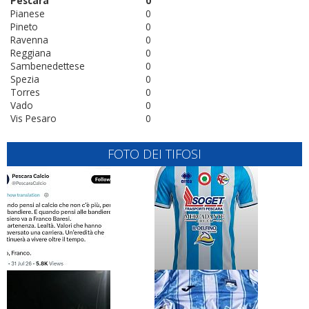
Pescara
0
Pianese
0
Pineto
0
Ravenna
0
Reggiana
0
Sambenedettese
0
Spezia
0
Torres
0
Vado
0
Vis Pesaro
0
FOTO DEI TIFOSI