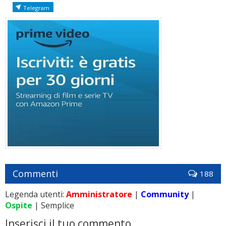
Telegram
Commenti
188
Legenda utenti:
Amministratore
|
Community
|
Ospite
| Semplice
Inserisci il tuo commento