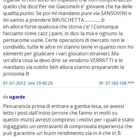
quello che dico! Per me Giacomelli e' giovane che ha delle
qualita,punto. Se poi mi mandano pure via SANSOVINI e
mi vanno a prendere BRUSCHETTA...................b
eh allora forse qualcosa che stona c'e' ! Comunque
facciamo come cazz j pare, io dico la mia e ognuno la
pensacome vuole. Certe operazioni di mercato non le
condivido, tutte le altre mi stanno bene in quanto non ho
elementi per giudicare i vari giocatori stranieri. Ma
un'altra cosa la devo dire: se vendono VERRATTI e lo
mandano via subito beh allora stanno preparando la
prossima B
01-07-2012 ore 19:40:29
IP: 37.183.106.***
da
ugarde
Pescarancia prima di entrare a gamba tesa, se avessi
letto i post dall'inizio (errore che fanno in molti su
questo muro) avresti compreso i motivi per i quali è stato
ingaggiato un centravanti di comprovata esperienza che
può garantire un buon rendimento sia in A che in B