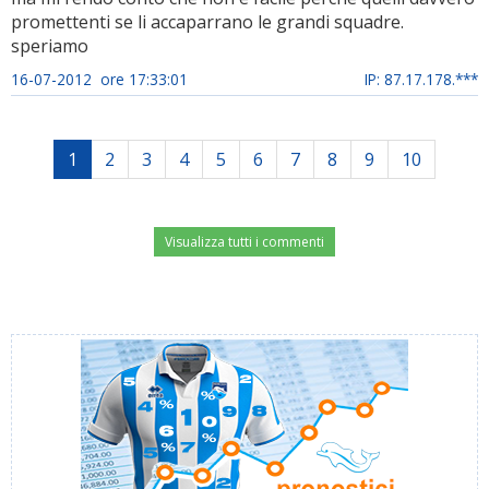
promettenti se li accaparrano le grandi squadre.
speriamo
16-07-2012 ore 17:33:01
IP: 87.17.178.***
1
2
3
4
5
6
7
8
9
10
Visualizza tutti i commenti