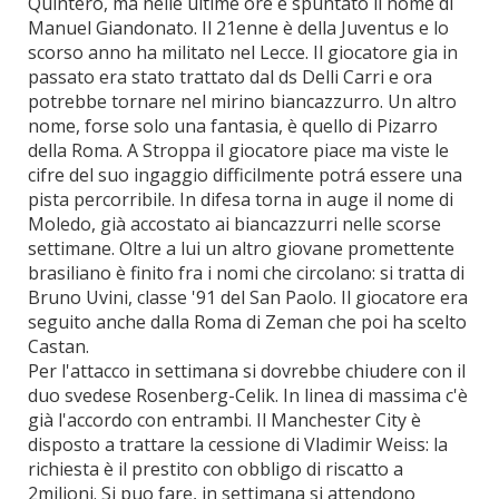
Quintero, ma nelle ultime ore è spuntato il nome di
Manuel Giandonato. Il 21enne è della Juventus e lo
scorso anno ha militato nel Lecce. Il giocatore gia in
passato era stato trattato dal ds Delli Carri e ora
potrebbe tornare nel mirino biancazzurro. Un altro
nome, forse solo una fantasia, è quello di Pizarro
della Roma. A Stroppa il giocatore piace ma viste le
cifre del suo ingaggio difficilmente potrá essere una
pista percorribile. In difesa torna in auge il nome di
Moledo, già accostato ai biancazzurri nelle scorse
settimane. Oltre a lui un altro giovane promettente
brasiliano è finito fra i nomi che circolano: si tratta di
Bruno Uvini, classe '91 del San Paolo. Il giocatore era
seguito anche dalla Roma di Zeman che poi ha scelto
Castan.
Per l'attacco in settimana si dovrebbe chiudere con il
duo svedese Rosenberg-Celik. In linea di massima c'è
già l'accordo con entrambi. Il Manchester City è
disposto a trattare la cessione di Vladimir Weiss: la
richiesta è il prestito con obbligo di riscatto a
2milioni. Si puo fare, in settimana si attendono