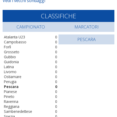
Vedi i vecchi sondaggi
CLASSIFICHE
CAMPIONATO
MARCATORI
Atalanta U23
0
PESCARA
Campobasso
0
Forlì
0
Grosseto
0
Gubbio
0
Guidonia
0
Latina
0
Livorno
0
Ostiamare
0
Perugia
0
Pescara
0
Pianese
0
Pineto
0
Ravenna
0
Reggiana
0
Sambenedettese
0
Spezia
0