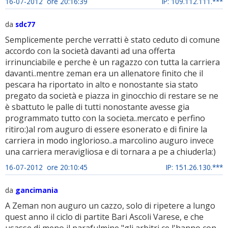
16-07-2012 ore 20:16:39
IP: 109.112.111.***
da
sdc77
Semplicemente perche verratti è stato ceduto di comune
accordo con la società davanti ad una offerta
irrinunciabile e perche è un ragazzo con tutta la carriera
davanti..mentre zeman era un allenatore finito che il
pescara ha riportato in alto e nonostante sia stato
pregato da società e piazza in ginocchio di restare se ne
è sbattuto le palle di tutti nonostante avesse gia
programmato tutto con la societa..mercato e perfino
ritiro:)al rom auguro di essere esonerato e di finire la
carriera in modo inglorioso..a marcolino auguro invece
una carriera meravigliosa e di tornara a pe a chiuderla:)
16-07-2012 ore 20:10:45
IP: 151.26.130.***
da
gancimania
A Zeman non auguro un cazzo, solo di ripetere a lungo
quest anno il ciclo di partite Bari Ascoli Varese, e che
usasse di meno il parafulmine "gli arbitri ce l'hanno con