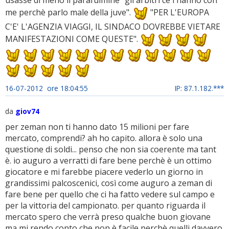
me perchè parlo male della juve".
"PER L'EUROPA
C'E' L'AGENZIA VIAGGI, IL SINDACO DOVREBBE VIETARE
MANIFESTAZIONI COME QUESTE".
16-07-2012 ore 18:04:55
IP: 87.1.182.***
da
giov74
per zeman non ti hanno dato 15 milioni per fare
mercato, comprendi? ah ho capito. allora è solo una
questione di soldi... penso che non sia coerente ma tant
è. io auguro a verratti di fare bene perchè è un ottimo
giocatore e mi farebbe piacere vederlo un giorno in
grandissimi palcoscenici, così come auguro a zeman di
fare bene per quello che ci ha fatto vedere sul campo e
per la vittoria del campionato. per quanto riguarda il
mercato spero che verrà preso qualche buon giovane
ma mi rendo conto che non è facile perchè quelli davvero