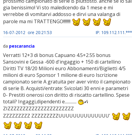
prossimo campionato di serie B piuttosto. anche se lo sai
gia benissimo! Vi sto maledicendo da 1 mese e mi
verrebbe di vomitarvi addosso e dirvi una valanga di
parole ma mi TRATTENGO!!!!!!!!
16-07-2012 ore 20:21:53
IP: 109.112.111.***
da
pescarancia
Verratti 12+3 di bonus Capuano 4.5+2.55 bonus
Sansovini e Gessa -600 d'ingaggio + 150 di cartellino
Diritti TV 18/20 Milioni euro Abbonamenti/Biglietti 4/5
milioni di euro Sponsor 1 milione di euro Iscrizione
campionato serie A gratuita per aver vinto il campionato
di serie B. Acquisti/entrate: Svicolati 30 enni e parametri
0- Prestiti onerosi con diritto di riscatto cartellino. Spese
totali? Ingaggi,dipendenti e.............
ZIZZZZZZZZZZZZZZZZZZZZZZ
ZZZZZZZZZ ZZZZZZZZZUUUUUUUUUUUUUU'