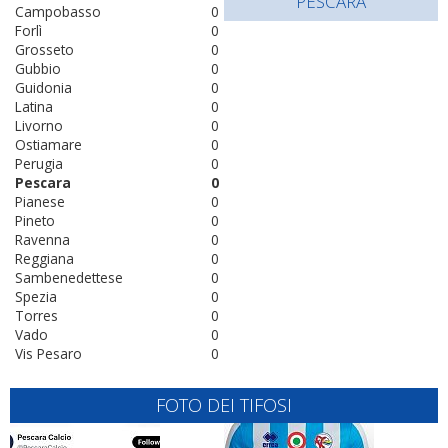
PESCARA
Campobasso
0
Forlì
0
Grosseto
0
Gubbio
0
Guidonia
0
Latina
0
Livorno
0
Ostiamare
0
Perugia
0
Pescara
0
Pianese
0
Pineto
0
Ravenna
0
Reggiana
0
Sambenedettese
0
Spezia
0
Torres
0
Vado
0
Vis Pesaro
0
FOTO DEI TIFOSI