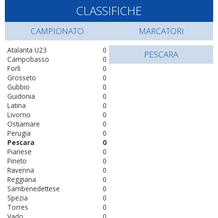
CLASSIFICHE
CAMPIONATO
MARCATORI
Atalanta U23
0
PESCARA
Campobasso
0
Forlì
0
Grosseto
0
Gubbio
0
Guidonia
0
Latina
0
Livorno
0
Ostiamare
0
Perugia
0
Pescara
0
Pianese
0
Pineto
0
Ravenna
0
Reggiana
0
Sambenedettese
0
Spezia
0
Torres
0
Vado
0