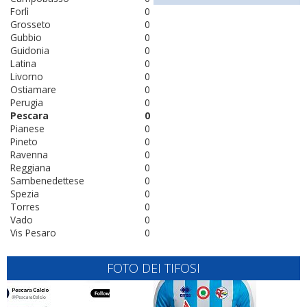
Forlì
0
Grosseto
0
Gubbio
0
Guidonia
0
Latina
0
Livorno
0
Ostiamare
0
Perugia
0
Pescara
0
Pianese
0
Pineto
0
Ravenna
0
Reggiana
0
Sambenedettese
0
Spezia
0
Torres
0
Vado
0
Vis Pesaro
0
FOTO DEI TIFOSI