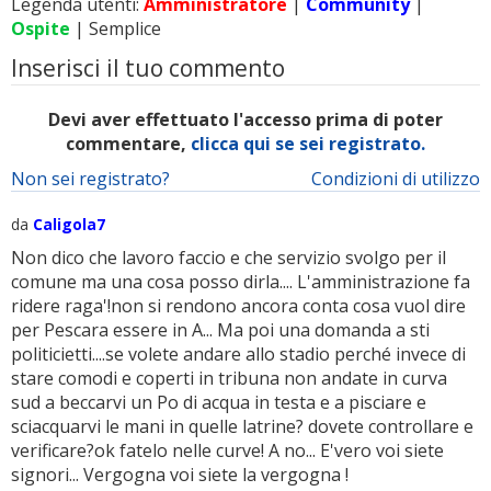
Legenda utenti:
Amministratore
|
Community
|
Ospite
| Semplice
Inserisci il tuo commento
Devi aver effettuato l'accesso prima di poter
commentare,
clicca qui se sei registrato.
Non sei registrato?
Condizioni di utilizzo
da
Caligola7
Non dico che lavoro faccio e che servizio svolgo per il
comune ma una cosa posso dirla.... L'amministrazione fa
ridere raga'!non si rendono ancora conta cosa vuol dire
per Pescara essere in A... Ma poi una domanda a sti
politicietti....se volete andare allo stadio perché invece di
stare comodi e coperti in tribuna non andate in curva
sud a beccarvi un Po di acqua in testa e a pisciare e
sciacquarvi le mani in quelle latrine? dovete controllare e
verificare?ok fatelo nelle curve! A no... E'vero voi siete
signori... Vergogna voi siete la vergogna !