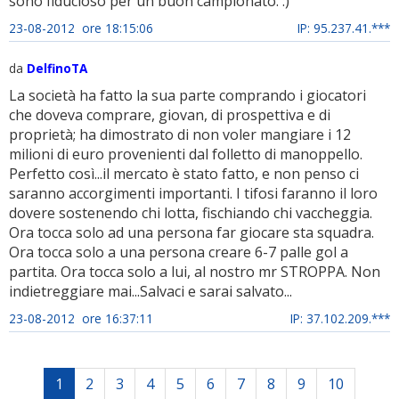
sono fiducioso per un buon campionato. :)
23-08-2012 ore 18:15:06
IP: 95.237.41.***
da
DelfinoTA
La società ha fatto la sua parte comprando i giocatori
che doveva comprare, giovan, di prospettiva e di
proprietà; ha dimostrato di non voler mangiare i 12
milioni di euro provenienti dal folletto di manoppello.
Perfetto così...il mercato è stato fatto, e non penso ci
saranno accorgimenti importanti. I tifosi faranno il loro
dovere sostenendo chi lotta, fischiando chi vaccheggia.
Ora tocca solo ad una persona far giocare sta squadra.
Ora tocca solo a una persona creare 6-7 palle gol a
partita. Ora tocca solo a lui, al nostro mr STROPPA. Non
indietreggiare mai...Salvaci e sarai salvato...
23-08-2012 ore 16:37:11
IP: 37.102.209.***
1
2
3
4
5
6
7
8
9
10