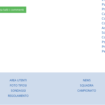
P
Pr
za tutti i commenti
C
Co
Co
A
Sc
Co
P
Pr
Pe
AREA UTENTI
NEWS
FOTO TIFOSI
SQUADRA
SONDAGGI
CAMPIONATO
REGOLAMENTO