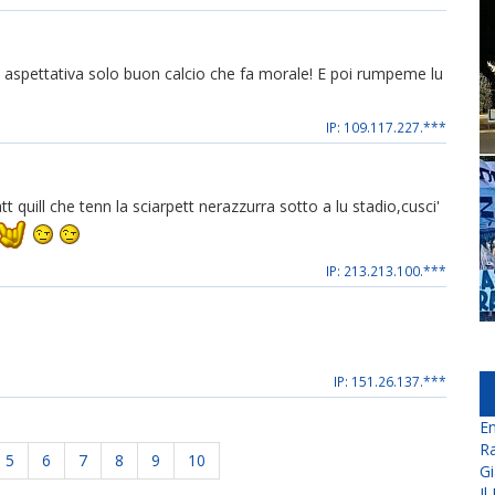
aspettativa solo buon calcio che fa morale! E poi rumpeme lu
IP: 109.117.227.***
t quill che tenn la sciarpett nerazzurra sotto a lu stadio,cusci'
IP: 213.213.100.***
IP: 151.26.137.***
En
Ra
5
6
7
8
9
10
Gi
Il