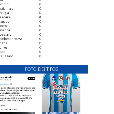
ivorno
0
stiamare
0
erugia
0
escara
0
ianese
0
ineto
0
avenna
0
eggiana
0
ambenedettese
0
pezia
0
orres
0
ado
0
is Pesaro
0
FOTO DEI TIFOSI