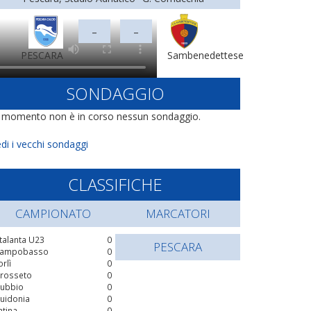
-
-
PESCARA
Sambenedettese
SONDAGGIO
l momento non è in corso nessun sondaggio.
di i vecchi sondaggi
CLASSIFICHE
CAMPIONATO
MARCATORI
talanta U23
0
PESCARA
ampobasso
0
orlì
0
rosseto
0
ubbio
0
uidonia
0
atina
0