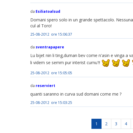
da
Esiliatoalsud
Domani spero solo in un grande spettacolo. Nessuna 
cul al Toro!
25-08-2012 ore 15:06:37
da
sventrapapere
Lu bijet nin li ting,duman bev come n'asin e vinga a vat
li videm se semm pur interist curnu'!!
25-08-2012 ore 15:05:05
da
reserviert
quanti saranno in curva sud domani come me ?
25-08-2012 ore 15:03:25
1
2
3
4