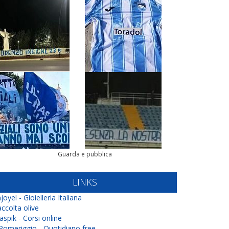
Guarda e pubblica
LINKS
joyel - Gioielleria Italiana
ccolta olive
aspik - Corsi online
 Pomeriggio - Quotidiano free