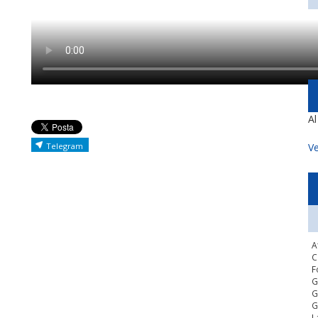
A
Telegram
Ve
A
C
F
G
G
G
L