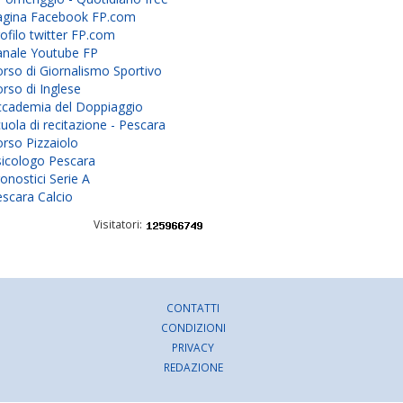
agina Facebook FP.com
ofilo twitter FP.com
anale Youtube FP
rso di Giornalismo Sportivo
rso di Inglese
ccademia del Doppiaggio
uola di recitazione - Pescara
rso Pizzaiolo
sicologo Pescara
onostici Serie A
scara Calcio
Visitatori:
CONTATTI
CONDIZIONI
PRIVACY
REDAZIONE