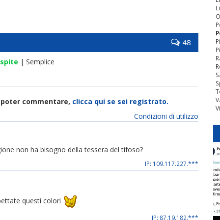
L
O
P
P
48
P
P
R
spite
| Semplice
R
S
S
T
V
di poter commentare,
clicca qui se sei registrato.
V
Condizioni di utilizzo
egione non ha bisogno della tessera del tifoso?
IP: 109.117.227.***
pettate questi colori
IP: 87.19.182.***