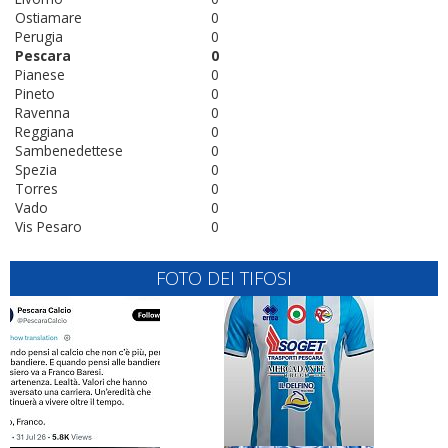
Ostiamare
0
Perugia
0
Pescara
0
Pianese
0
Pineto
0
Ravenna
0
Reggiana
0
Sambenedettese
0
Spezia
0
Torres
0
Vado
0
Vis Pesaro
0
FOTO DEI TIFOSI