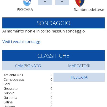
-
-
PESCARA
Sambenedettese
SONDAGGIO
Al momento non è in corso nessun sondaggio.
Vedi i vecchi sondaggi
CLASSIFICHE
CAMPIONATO
MARCATORI
Atalanta U23
0
PESCARA
Campobasso
0
Forlì
0
Grosseto
0
Gubbio
0
Guidonia
0
Latina
0
Livorno
0