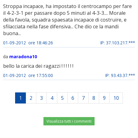
Stroppa incapace, ha impostato il centrocampo per fare
il 4-2-3-1 per passare dopo 5 minuti al 4-3-3.... Morale
della favola, squadra spaesata incapace di costruire, e
sfilacciata nella fase difensiva... Che dio ce la mandi
buona...
01-09-2012 ore 18:46:26
IP: 37.103.217.***
da
maradona10
bello la carica dei ragazzi ! ! ! ! ! !
01-09-2012 ore 17:55:00
IP: 93.43.37.***
1
2
3
4
5
6
7
8
9
10
Visualizza tutti i commenti