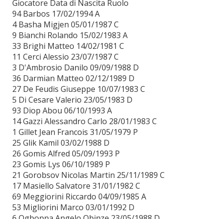
Giocatore Data di Nascita Ruolo
94 Barbos 17/02/1994 A
4 Basha Migjen 05/01/1987 C
9 Bianchi Rolando 15/02/1983 A
33 Brighi Matteo 14/02/1981 C
11 Cerci Alessio 23/07/1987 C
3 D'Ambrosio Danilo 09/09/1988 D
36 Darmian Matteo 02/12/1989 D
27 De Feudis Giuseppe 10/07/1983 C
5 Di Cesare Valerio 23/05/1983 D
93 Diop Abou 06/10/1993 A
14 Gazzi Alessandro Carlo 28/01/1983 C
1 Gillet Jean Francois 31/05/1979 P
25 Glik Kamil 03/02/1988 D
26 Gomis Alfred 05/09/1993 P
23 Gomis Lys 06/10/1989 P
21 Gorobsov Nicolas Martin 25/11/1989 C
17 Masiello Salvatore 31/01/1982 C
69 Meggiorini Riccardo 04/09/1985 A
53 Migliorini Marco 03/01/1992 D
6 Ogbonna Angelo Obinze 23/05/1988 D