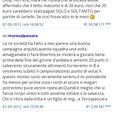
affermato che il tetto massimo è di 20 euro, non che 20
euro sarebbero stati pagati SOLO e SOLTANTO per
partite di cartello. Se così fosse alzo io le mani
07-09-2012 ore 16:06:52
IP: 93.58.171.***
da
ritornoalpassato
La ns società ha fatto a mio parere una buona
campagna acquisti,questa squadra una volta
amalgamata ci farà divertire,se inizierà a giocare bene
prima della fine del girone d'andata e avremo 20 punti cì
salveremo sicuramente altrimenti torneremo in B e
vinceremo subito il campionato(mio punto di vista) X
questo motivo sono veramente sereno,il ns presidente
ha messo per prima cosa i conti al sicuro e magari
potremmo pure venire ripescati.Quindi è meglio che si
faccia corpo unico e tutti assieme lottare x la salvezza,
Chi si ritira dalla lotta è un figlio di mig....a. Forzapescara
07-09-2012 ore 15:55:49
IP: 2.39.187.***