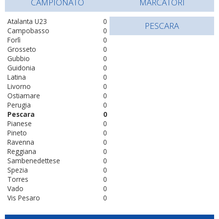
CAMPIONATO
MARCATORI
Atalanta U23
0
PESCARA
Campobasso
0
Forlì
0
Grosseto
0
Gubbio
0
Guidonia
0
Latina
0
Livorno
0
Ostiamare
0
Perugia
0
Pescara
0
Pianese
0
Pineto
0
Ravenna
0
Reggiana
0
Sambenedettese
0
Spezia
0
Torres
0
Vado
0
Vis Pesaro
0