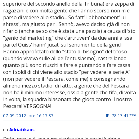
superiore del secondo anello della Tribuna) era zeppa di
ragazzini e con molta gente che l'anno scorso non m'è
parso di vedere allo stadio... So fatt' l'abbonament' lu
shtess', ma giusto per... Sennò, avevo deciso già di non
rifarlo (anche se so che è stata una pazzia) a causa di ‘sto
“genio del marketing” che c’artruvem’ da due anni a ‘ssa
parte! Quiss’ hann’ jucat’ sul sentimento della gend’!
Hanno approfittato dello “stato di bisogno” del tifoso
(quando viveva sulle ali dell’entusiasmo), rastrellando
quanto più sono riusciti a fare e puntando a fare cassa
con i soldi di chi viene allo stadio “per vedere la serie A”
(non per vedere il Pescara, come me) e consegnando
almeno mezzo stadio, di fatto, a gente che del Pescara
non ha il minimo interesse, ossia a gente che tifa, di volta
in volta, la squadra blasonata che gioca contro il nostro
Pescara! VERGOGNA!
07-09-2012 ore 16:17:37
IP: 78.13.41.***
da
Adriatikaos
Dolp, non lo è, ma a me risulta che la società abbia