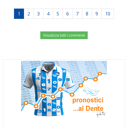
1
2
3
4
5
6
7
8
9
10
Visualizza tutti i commenti