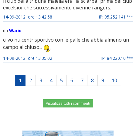
Il club della tribuna maiella era "la sciarpa" prima del club
excelsior che successivamente divenne rangers.
14-09-2012 ore 13:42:58
IP: 95.252.141.***
da
Wario
ci vo nu centr sportivo con le palle che abbia almeno un
campo al chiuso...
14-09-2012 ore 13:35:02
IP: 84.220.10.***
1
2
3
4
5
6
7
8
9
10
Visualizza tutti i commenti