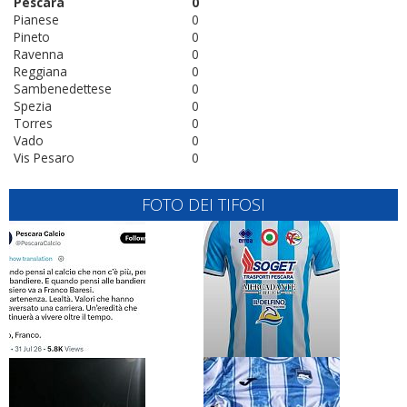
Pescara
0
Pianese
0
Pineto
0
Ravenna
0
Reggiana
0
Sambenedettese
0
Spezia
0
Torres
0
Vado
0
Vis Pesaro
0
FOTO DEI TIFOSI