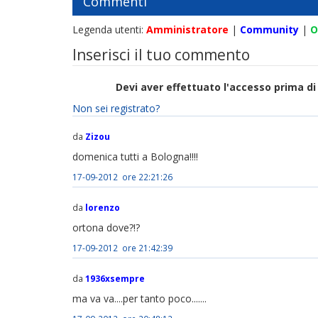
Commenti
Legenda utenti:
Amministratore
|
Community
|
O
Inserisci il tuo commento
Devi aver effettuato l'accesso prima 
Non sei registrato?
da
Zizou
domenica tutti a Bologna!!!!
17-09-2012 ore 22:21:26
da
lorenzo
ortona dove?!?
17-09-2012 ore 21:42:39
da
1936xsempre
ma va va....per tanto poco.......