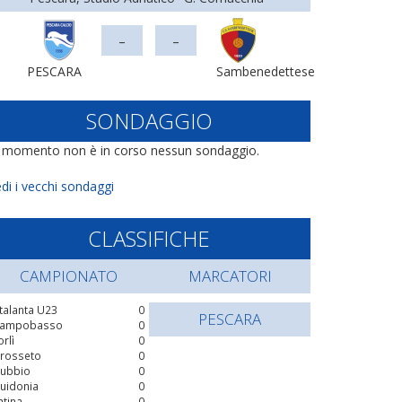
-
-
PESCARA
Sambenedettese
SONDAGGIO
l momento non è in corso nessun sondaggio.
di i vecchi sondaggi
CLASSIFICHE
CAMPIONATO
MARCATORI
talanta U23
0
PESCARA
ampobasso
0
orlì
0
rosseto
0
ubbio
0
uidonia
0
atina
0