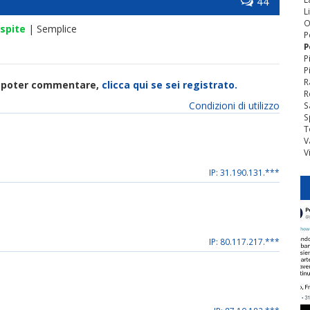
44
L
O
spite
| Semplice
P
P
P
P
R
di poter commentare,
clicca qui se sei registrato.
R
Condizioni di utilizzo
S
S
T
V
V
IP: 31.190.131.***
IP: 80.117.217.***