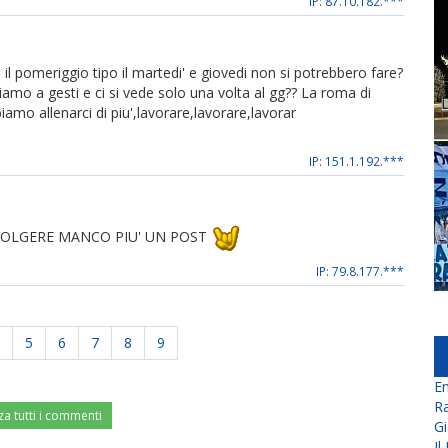
IP: 87.10.182.***
 il pomeriggio tipo il martedi' e giovedi non si potrebbero fare?
mo a gesti e ci si vede solo una volta al gg?? La roma di
iamo allenarci di piu',lavorare,lavorare,lavorar
IP: 151.1.192.***
IVOLGERE MANCO PIU' UN POST
IP: 79.8.177.***
5
6
7
8
9
En
Ra
za tutti i commenti
Gi
Il