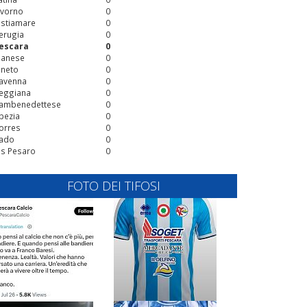
ivorno
0
stiamare
0
erugia
0
escara
0
ianese
0
ineto
0
avenna
0
eggiana
0
ambenedettese
0
pezia
0
orres
0
ado
0
is Pesaro
0
FOTO DEI TIFOSI