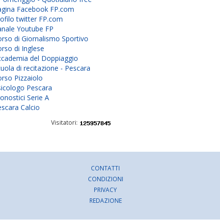
agina Facebook FP.com
ofilo twitter FP.com
anale Youtube FP
rso di Giornalismo Sportivo
rso di Inglese
ccademia del Doppiaggio
uola di recitazione - Pescara
rso Pizzaiolo
sicologo Pescara
onostici Serie A
scara Calcio
Visitatori:
CONTATTI
CONDIZIONI
PRIVACY
REDAZIONE