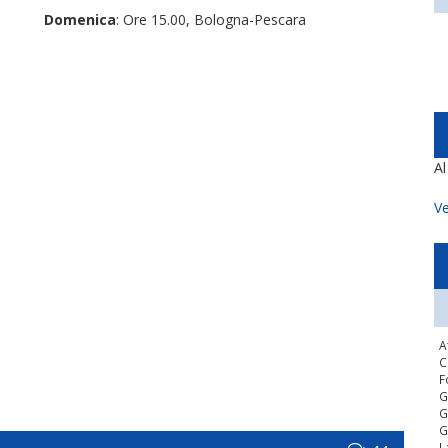
Domenica
: Ore 15.00, Bologna-Pescara
A
Ve
A
C
F
G
G
G
L