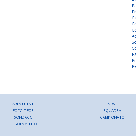
P
Pr
C
Co
Co
A
Sc
Co
P
Pr
Pe
AREA UTENTI
NEWS
FOTO TIFOSI
SQUADRA
SONDAGGI
CAMPIONATO
REGOLAMENTO