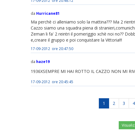
17-09-2012 ore 20:48:12
da
Hurricane81
Ma perchè ci alleniamo solo la mattina??? Ma 2 rientri
Cazzo siamo una squadra piena di stranieri,comunichia
Zeman li fa' 2 reintri il pomeriggio xchè noi no?? Dobb
e,creare il gruppo e poi conquistare la Vittoria!!!
17-09-2012 ore 20:47:50
da
haze19
1936XSEMPRE MI HAI ROTTO IL CAZZO NON MI R
17-09-2012 ore 20:45:45
1
2
3
4
Visualiz