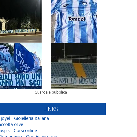
Guarda e pubblica
LINKS
joyel - Gioielleria Italiana
ccolta olive
aspik - Corsi online
 Pomeriggio - Quotidiano free